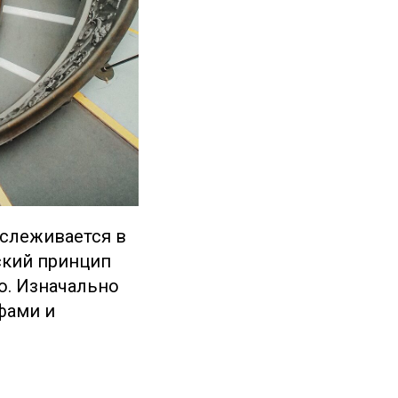
ослеживается в
еский принцип
о. Изначально
фами и