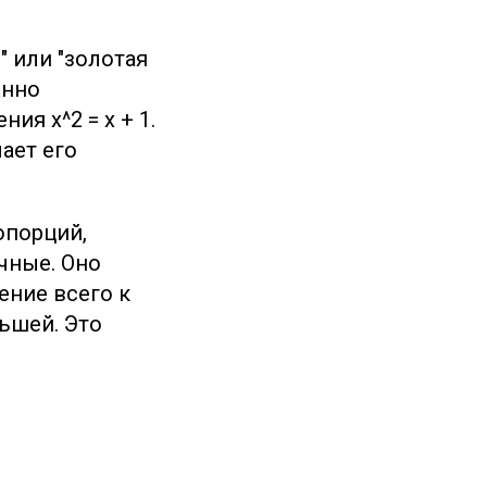
" или "золотая
енно
ия x^2 = x + 1.
ает его
опорций,
чные. Оно
ение всего к
ьшей. Это