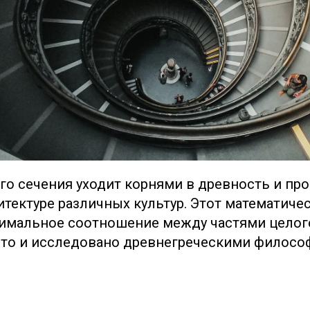
го сечения уходит корнями в древность и пр
хитектуре различных культур. Этот математич
имальное соотношение между частями целог
то и исследовано древнегреческими филосо