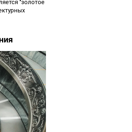
яется "золотое
тектурных
ния