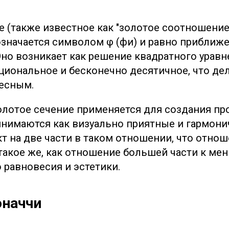
е (также известное как "золотое соотношение
означается символом φ (фи) и равно приближ
Оно возникает как решение квадратного уравнен
циональное и бесконечно десятичное, что дел
есным.
золотое сечение применяется для создания пр
нимаются как визуально приятные и гармони
т на две части в таком отношении, что отнош
такое же, как отношение большей части к мен
 равновесия и эстетики.
оначчи