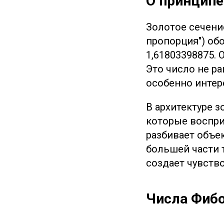
О принципе
Золотое сечени
пропорция") об
1,61803398875. 
Это число не ра
особенно интер
В архитектуре 
которые воспри
разбивает объек
большей части 
создает чувство
Числа Фиб