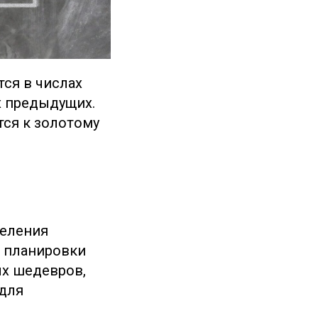
ся в числах
х предыдущих.
ся к золотому
деления
е планировки
ых шедевров,
 для