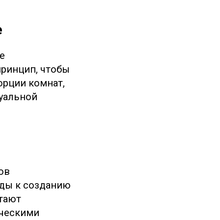
е
е
принцип, чтобы
орции комнат,
зуальной
ов
оды к созданию
тают
ическими