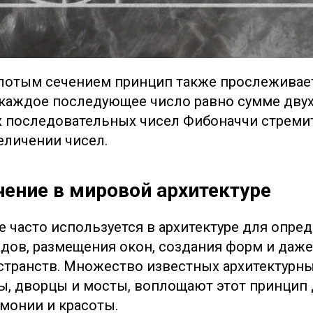
лотым сечением принцип также прослеживает
 каждое последующее число равно сумме дву
 последовательных чисел Фибоначчи стремит
еличении чисел.
чение в мировой архитектуре
е часто используется в архитектуре для опре
дов, размещения окон, создания форм и даж
странств. Множество известных архитектурн
ры, дворцы и мосты, воплощают этот принцип
монии и красоты.