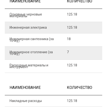
НАИМЕНОВАНИЕ
КОЛИЧЕСТВО
Ц
Основные черновые
125.18
7
материалы
Инженерная электрика
125.18
1
Инженерная сантехника (за
18
8
точку)
Инженерное отопление (за
7
1
точку)
Расходные материалы и
125.18
1
инструмент
НАИМЕНОВАНИЕ
КОЛИЧЕСТВО
Ц
Накладные расходы
125.18
1