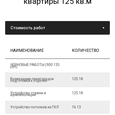
квартиры 125 кв.м
НАИМЕНОВАНИЕ
КОЛИЧЕСТВО
Ц
ЧЕРНОВЫЕ РАБОТЫ (900 135
руб)
Возведение перегородок
125.18
5
подготовка к отделке
Устройство стяжки и
125.18
1
шумоизоляции
Устройство потолков из ГКЛ
16.13
2