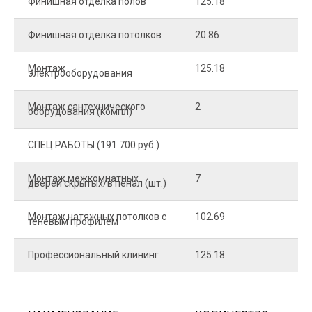
Финишная отделка полов
125.18
2
Финишная отделка потолков
20.86
2
Монтаж
125.18
1
электрооборудования
Монтаж сантехнического
2
4
оборудования (компл)
СПЕЦ.РАБОТЫ (191 700 руб.)
Монтаж межкомнатных
7
9
дверей скрытых/в пенал (шт.)
Монтаж натяжных потолков с
102.69
1
теневым профилем
Профессиональный клининг
125.18
5