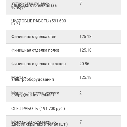
Устройство лучевой
7
8
разводки отопления (за
точку)
ЧИСТОВЫЕ РАБОТЫ (591 600
руб.)
Финишная отделка стен
125.18
2
Финишная отделка полов
125.18
2
Финишная отделка потолков
20.86
2
Монтаж
125.18
1
электрооборудования
Монтаж сантехнического
2
4
оборудования (компл)
СПЕЦ.РАБОТЫ (191 700 руб.)
Монтаж межкомнатных
7
9
дверей скрытых/в пенал (шт.)