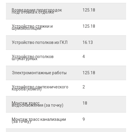
Возведение перегородок
125.18
5
подготовка к отделке
Устройство стяжки и
125.18
1
шумоизоляции
Устройство потолков из ГКЛ
16.13
2
Устройство потолков
4
2
штукатурных
Электромонтажные работы
125.18
2
Устройство сантехнического
2
4
короба (компл)
Монтаж трасс
18
2
водоснабжения (за точку)
Монтаж трасс канализации
9
2
(за точку)