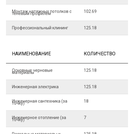
Монтаж натяжных потолков с
102.69
1
теневым профилем
Профессиональный клининг
125.18
5
НАИМЕНОВАНИЕ
КОЛИЧЕСТВО
Ц
Основные черновые
125.18
7
материалы
Инженерная электрика
125.18
1
Инженерная сантехника (за
18
8
точку)
Инженерное отопление (за
7
1
точку)