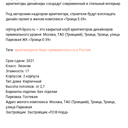
архитекторы дизайнеры создадут современный и стильный интерьер.
Под авторским надзором архитектора, строители будут воплощать
дизайн проект в жилом комплексе «Троицк Е-39».
rejting-arh-byuro.ru — это закрытый клуб архитекторов-дизайнеров
премиального уровня. Москва, ТАО (Троицкий), Троицк, Троицк, улица
Парковая ЖК «Троицк Е-39».
Теги:
архитектурное бюро премиум-класса в России
Срок сдачи: 2021
Класс: Эконом
Этажность: 17
Корпусов: 2 корпуса
Тип дома: Кирпичный
Высота потолков: от 2,7
Варианты отделки: Без отделки
Парковка: Гостевая
Адрес жилого комплекса: Москва, ТАО (Троицкий), Троицк, Троицк,
улица Парковая
Застройщик: Застройщик «ПСФ Норд»