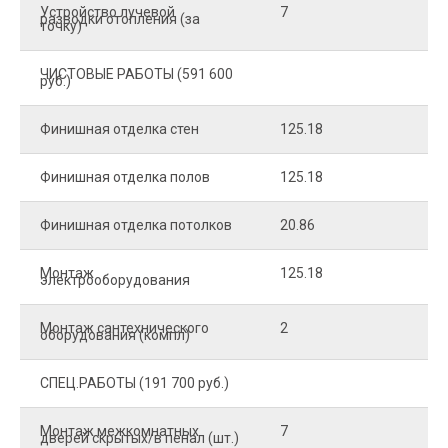
Устройство лучевой
7
8
разводки отопления (за
точку)
ЧИСТОВЫЕ РАБОТЫ (591 600
руб.)
Финишная отделка стен
125.18
2
Финишная отделка полов
125.18
2
Финишная отделка потолков
20.86
2
Монтаж
125.18
1
электрооборудования
Монтаж сантехнического
2
4
оборудования (компл)
СПЕЦ.РАБОТЫ (191 700 руб.)
Монтаж межкомнатных
7
9
дверей скрытых/в пенал (шт.)