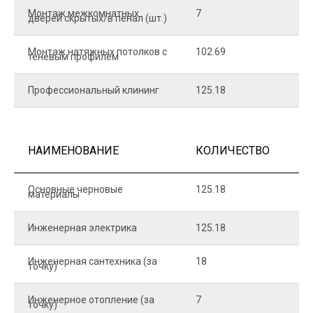
Монтаж межкомнатных
7
9
дверей скрытых/в пенал (шт.)
Монтаж натяжных потолков с
102.69
1
теневым профилем
Профессиональный клининг
125.18
5
НАИМЕНОВАНИЕ
КОЛИЧЕСТВО
Ц
Основные черновые
125.18
7
материалы
Инженерная электрика
125.18
1
Инженерная сантехника (за
18
8
точку)
Инженерное отопление (за
7
1
точку)