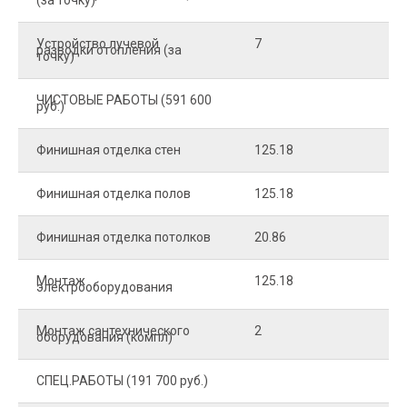
(за точку)
Устройство лучевой
7
8
разводки отопления (за
точку)
ЧИСТОВЫЕ РАБОТЫ (591 600
руб.)
Финишная отделка стен
125.18
2
Финишная отделка полов
125.18
2
Финишная отделка потолков
20.86
2
Монтаж
125.18
1
электрооборудования
Монтаж сантехнического
2
4
оборудования (компл)
СПЕЦ.РАБОТЫ (191 700 руб.)