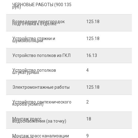
ЧЕРНОВЫЕ РАБОТЫ (900 135
руб)
Возведение перегородок
125.18
5
подготовка к отделке
Устройство стяжки и
125.18
1
шумоизоляции
Устройство потолков из ГКЛ
16.13
2
Устройство потолков
4
2
штукатурных
Электромонтажные работы
125.18
2
Устройство сантехнического
2
4
короба (компл)
Монтаж трасс
18
2
водоснабжения (за точку)
Монтаж трасс канализации
9
2