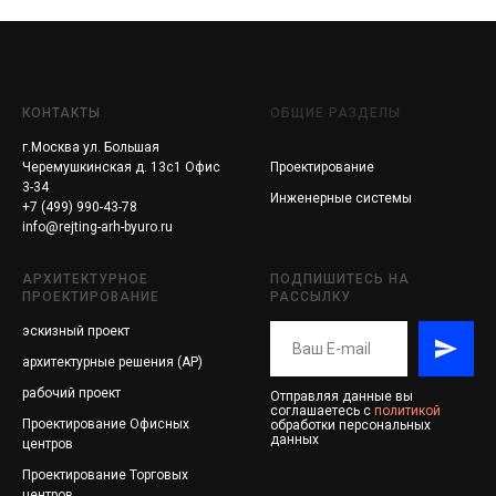
КОНТАКТЫ
ОБЩИЕ РАЗДЕЛЫ
г.Москва ул. Большая
Черемушкинская д. 13с1 Офис
Проектирование
3-34
Инженерные системы
+7 (499) 990-43-78
info@rejting-arh-byuro.ru
АРХИТЕКТУРНОЕ
ПОДПИШИТЕСЬ НА
ПРОЕКТИРОВАНИЕ
РАССЫЛКУ
эскизный проект
архитектурные решения (АР)
рабочий проект
Отправляя данные вы
соглашаетесь с
политикой
Проектирование
Офисных
обработки персональных
данных
центров
Проектирование
Торговых
центров