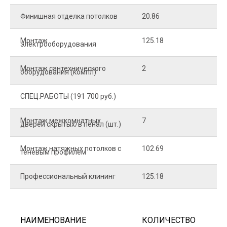
Финишная отделка потолков
20.86
2
Монтаж
125.18
1
электрооборудования
Монтаж сантехнического
2
4
оборудования (компл)
СПЕЦ.РАБОТЫ (191 700 руб.)
Монтаж межкомнатных
7
9
дверей скрытых/в пенал (шт.)
Монтаж натяжных потолков с
102.69
1
теневым профилем
Профессиональный клининг
125.18
5
НАИМЕНОВАНИЕ
КОЛИЧЕСТВО
Ц