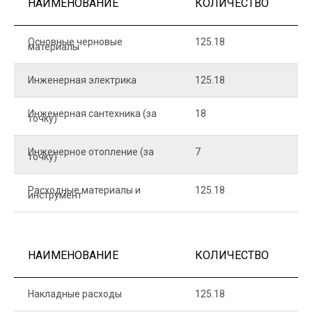
НАИМЕНОВАНИЕ
КОЛИЧЕСТВО
Ц
Основные черновые
125.18
7
материалы
Инженерная электрика
125.18
1
Инженерная сантехника (за
18
8
точку)
Инженерное отопление (за
7
1
точку)
Расходные материалы и
125.18
1
инструмент
НАИМЕНОВАНИЕ
КОЛИЧЕСТВО
Ц
Накладные расходы
125.18
1