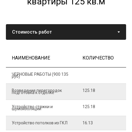
квартиры 125 кв.м
НАИМЕНОВАНИЕ
КОЛИЧЕСТВО
Ц
ЧЕРНОВЫЕ РАБОТЫ (900 135
руб)
Возведение перегородок
125.18
5
подготовка к отделке
Устройство стяжки и
125.18
1
шумоизоляции
Устройство потолков из ГКЛ
16.13
2