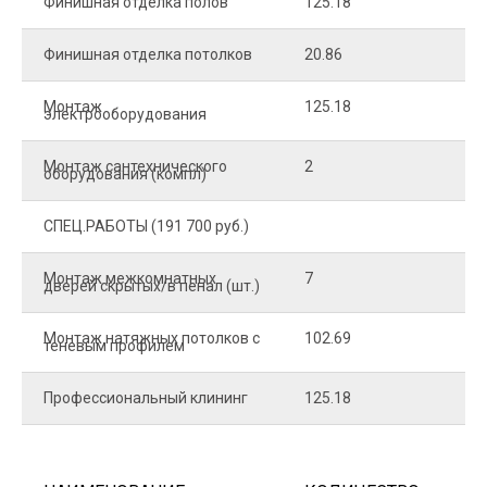
Финишная отделка полов
125.18
2
Финишная отделка потолков
20.86
2
Монтаж
125.18
1
электрооборудования
Монтаж сантехнического
2
4
оборудования (компл)
СПЕЦ.РАБОТЫ (191 700 руб.)
Монтаж межкомнатных
7
9
дверей скрытых/в пенал (шт.)
Монтаж натяжных потолков с
102.69
1
теневым профилем
Профессиональный клининг
125.18
5