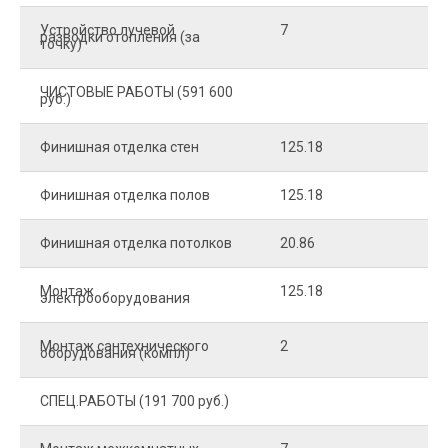
Устройство лучевой
7
8
разводки отопления (за
точку)
ЧИСТОВЫЕ РАБОТЫ (591 600
руб.)
Финишная отделка стен
125.18
2
Финишная отделка полов
125.18
2
Финишная отделка потолков
20.86
2
Монтаж
125.18
1
электрооборудования
Монтаж сантехнического
2
4
оборудования (компл)
СПЕЦ.РАБОТЫ (191 700 руб.)