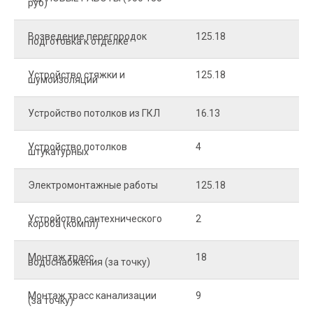
руб)
Возведение перегородок
125.18
5
подготовка к отделке
Устройство стяжки и
125.18
1
шумоизоляции
Устройство потолков из ГКЛ
16.13
2
Устройство потолков
4
2
штукатурных
Электромонтажные работы
125.18
2
Устройство сантехнического
2
4
короба (компл)
Монтаж трасс
18
2
водоснабжения (за точку)
Монтаж трасс канализации
9
2
(за точку)