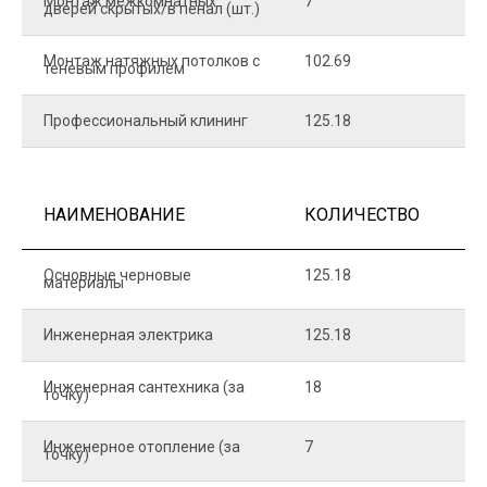
Монтаж межкомнатных
7
9
дверей скрытых/в пенал (шт.)
Монтаж натяжных потолков с
102.69
1
теневым профилем
Профессиональный клининг
125.18
5
НАИМЕНОВАНИЕ
КОЛИЧЕСТВО
Ц
Основные черновые
125.18
7
материалы
Инженерная электрика
125.18
1
Инженерная сантехника (за
18
8
точку)
Инженерное отопление (за
7
1
точку)