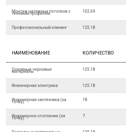
Монтаж натяжных потолков с
102.69
1
теневым профилем
Профессиональный клининг
125.18
5
НАИМЕНОВАНИЕ
КОЛИЧЕСТВО
Ц
Основные черновые
125.18
7
материалы
Инженерная электрика
125.18
1
Инженерная сантехника (за
18
8
точку)
Инженерное отопление (за
7
1
точку)