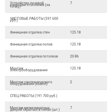
Устройство лучевой
7
8
разводки отопления (за
точку)
ЧИСТОВЫЕ РАБОТЫ (591 600
руб.)
Финишная отделка стен
125.18
2
Финишная отделка полов
125.18
2
Финишная отделка потолков
20.86
2
Монтаж
125.18
1
электрооборудования
Монтаж сантехнического
2
4
оборудования (компл)
СПЕЦ.РАБОТЫ (191 700 руб.)
Монтаж межкомнатных
7
9
дверей скрытых/в пенал (шт.)