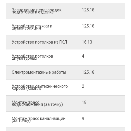
Возведение перегородок
125.18
5
подготовка к отделке
Устройство стяжки и
125.18
1
шумоизоляции
Устройство потолков из ГКЛ
16.13
2
Устройство потолков
4
2
штукатурных
Электромонтажные работы
125.18
2
Устройство сантехнического
2
4
короба (компл)
Монтаж трасс
18
2
водоснабжения (за точку)
Монтаж трасс канализации
9
2
(за точку)