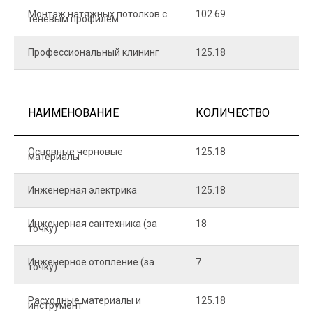
Монтаж натяжных потолков с
102.69
1
теневым профилем
Профессиональный клининг
125.18
5
НАИМЕНОВАНИЕ
КОЛИЧЕСТВО
Ц
Основные черновые
125.18
7
материалы
Инженерная электрика
125.18
1
Инженерная сантехника (за
18
8
точку)
Инженерное отопление (за
7
1
точку)
Расходные материалы и
125.18
1
инструмент