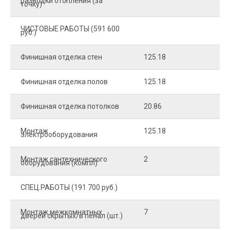
разводки отопления (за
точку)
ЧИСТОВЫЕ РАБОТЫ (591 600
руб.)
Финишная отделка стен
125.18
2
Финишная отделка полов
125.18
2
Финишная отделка потолков
20.86
2
Монтаж
125.18
1
электрооборудования
Монтаж сантехнического
2
4
оборудования (компл)
СПЕЦ.РАБОТЫ (191 700 руб.)
Монтаж межкомнатных
7
9
дверей скрытых/в пенал (шт.)