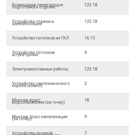
Возведение перегородок
125.18
5
подготовка к отделке
Устройство стяжки и
125.18
1
шумоизоляции
Устройство потолков из ГКЛ
16.13
2
Устройство потолков
4
2
штукатурных
Электромонтажные работы
125.18
2
Устройство сантехнического
2
4
короба (компл)
Монтаж трасс
18
2
водоснабжения (за точку)
Монтаж трасс канализации
9
2
(за точку)
Устройство лучевой
7
8