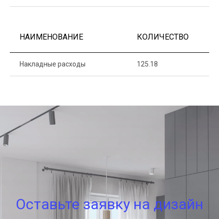
НАИМЕНОВАНИЕ
КОЛИЧЕСТВО
Ц
Накладные расходы
125.18
1
Оставьте заявку на дизайн