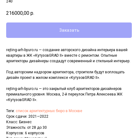
240
216000,00
р.
Заказать
rejting-arh-byuro.ru — создание авторского дизайна интерьера вашей
квартиры в ЖК «КутузовGRAD II» вместе с ремонтом. Опытные
архитекторы дизайнеры создадут современный и стильный интерьер.
Под авторским надзором архитектора, строители будут воплощать
дизайн проект в жилом комплексе «КутузовGRAD II».
rejting-arh-byuro.ru — это закрытый клуб архитекторов-дизайнеров
премиального уровня. Москва, 2-й переулок Петра Алексеева ЖК
«КутузовGRAD II».
Теги:
список архитектурных бюро в Москве
Срок сдачи: 2021—2022
Класс: Бизнес
Этажность: от 28 до 30
Корпусов: 6 корпусов