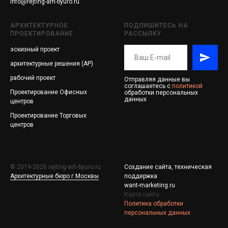
info@rejting-arh-byuro.ru
АРХИТЕКТУРНОЕ
ПОДПИШИТЕСЬ НА
ПРОЕКТИРОВАНИЕ
РАССЫЛКУ
эскизный проект
архитектурные решения (АР)
рабочий проект
Отправляя данные вы
соглашаетесь с
политикой
Проектирование
Офисных
обработки персональных
данных
центров
Проектирование
Торговых
центров
© 2019-2026 rejting-arh-byuro.ru
Создание сайта, техническая
Архитектурные бюро г.Москвы
поддержка
want-marketing.ru
Карта сайта
Политика обработки
персональных данных