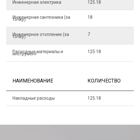
Инженерная электрика
125.18
1
Инженерная сантехника (за
18
8
точку)
Инженерное отопление (за
7
1
точку)
Расходные материалы и
125.18
1
инструмент
НАИМЕНОВАНИЕ
КОЛИЧЕСТВО
Ц
Накладные расходы
125.18
1