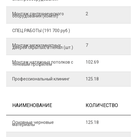
Монтаж сантехнического
2
4
оборудования (компл)
СПЕЦ.РАБОТЫ (191 700 руб.)
Монтаж межкомнатных
7
9
дверей скрытых/в пенал (шт.)
Монтаж натяжных потолков с
102.69
1
теневым профилем
Профессиональный клининг
125.18
5
НАИМЕНОВАНИЕ
КОЛИЧЕСТВО
Ц
Основные черновые
125.18
7
материалы