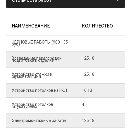
НАИМЕНОВАНИЕ
КОЛИЧЕСТВО
Ц
ЧЕРНОВЫЕ РАБОТЫ (900 135
руб)
Возведение перегородок
125.18
5
подготовка к отделке
Устройство стяжки и
125.18
1
шумоизоляции
Устройство потолков из ГКЛ
16.13
2
Устройство потолков
4
2
штукатурных
Электромонтажные работы
125.18
2