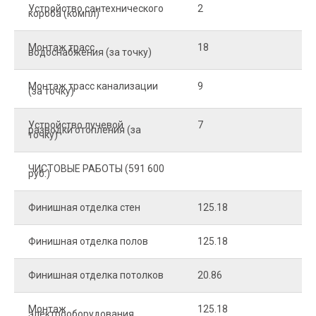
Устройство сантехнического
2
4
короба (компл)
Монтаж трасс
18
2
водоснабжения (за точку)
Монтаж трасс канализации
9
2
(за точку)
Устройство лучевой
7
8
разводки отопления (за
точку)
ЧИСТОВЫЕ РАБОТЫ (591 600
руб.)
Финишная отделка стен
125.18
2
Финишная отделка полов
125.18
2
Финишная отделка потолков
20.86
2
Монтаж
125.18
1
электрооборудования