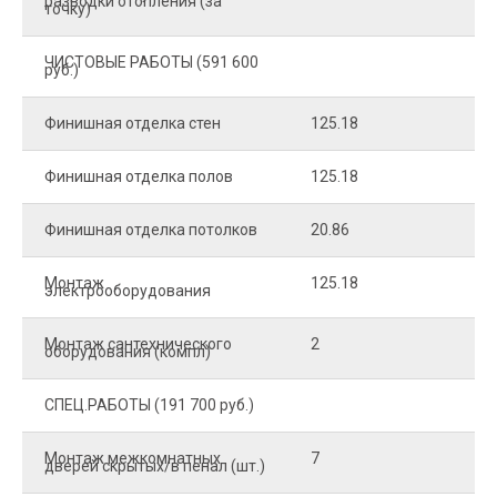
разводки отопления (за
точку)
ЧИСТОВЫЕ РАБОТЫ (591 600
руб.)
Финишная отделка стен
125.18
2
Финишная отделка полов
125.18
2
Финишная отделка потолков
20.86
2
Монтаж
125.18
1
электрооборудования
Монтаж сантехнического
2
4
оборудования (компл)
СПЕЦ.РАБОТЫ (191 700 руб.)
Монтаж межкомнатных
7
9
дверей скрытых/в пенал (шт.)