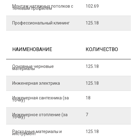
Монтаж натяжных потолков с
102.69
1
теневым профилем
Профессиональный клининг
125.18
5
НАИМЕНОВАНИЕ
КОЛИЧЕСТВО
Ц
Основные черновые
125.18
7
материалы
Инженерная электрика
125.18
1
Инженерная сантехника (за
18
8
точку)
Инженерное отопление (за
7
1
точку)
Расходные материалы и
125.18
1
инструмент