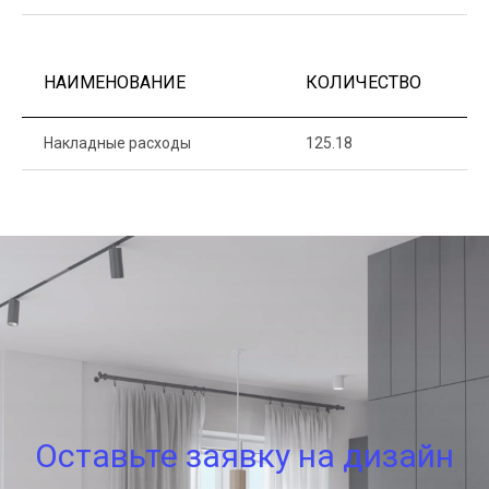
НАИМЕНОВАНИЕ
КОЛИЧЕСТВО
Ц
Накладные расходы
125.18
1
Оставьте заявку на дизайн