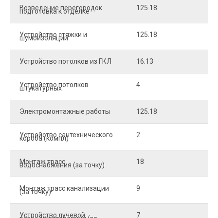
Возведение перегородок
125.18
5
подготовка к отделке
Устройство стяжки и
125.18
1
шумоизоляции
Устройство потолков из ГКЛ
16.13
2
Устройство потолков
4
2
штукатурных
Электромонтажные работы
125.18
2
Устройство сантехнического
2
4
короба (компл)
Монтаж трасс
18
2
водоснабжения (за точку)
Монтаж трасс канализации
9
2
(за точку)
Устройство лучевой
7
8