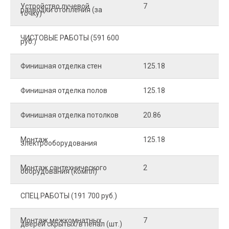
Устройство лучевой
7
8
разводки отопления (за
точку)
ЧИСТОВЫЕ РАБОТЫ (591 600
руб.)
Финишная отделка стен
125.18
2
Финишная отделка полов
125.18
2
Финишная отделка потолков
20.86
2
Монтаж
125.18
1
электрооборудования
Монтаж сантехнического
2
4
оборудования (компл)
СПЕЦ.РАБОТЫ (191 700 руб.)
Монтаж межкомнатных
7
9
дверей скрытых/в пенал (шт.)