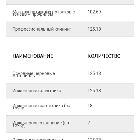
Монтаж натяжных потолков с
102.69
1
теневым профилем
Профессиональный клининг
125.18
5
НАИМЕНОВАНИЕ
КОЛИЧЕСТВО
Ц
Основные черновые
125.18
7
материалы
Инженерная электрика
125.18
1
Инженерная сантехника (за
18
8
точку)
Инженерное отопление (за
7
1
точку)