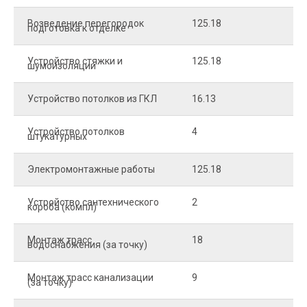
Возведение перегородок
125.18
5
подготовка к отделке
Устройство стяжки и
125.18
1
шумоизоляции
Устройство потолков из ГКЛ
16.13
2
Устройство потолков
4
2
штукатурных
Электромонтажные работы
125.18
2
Устройство сантехнического
2
4
короба (компл)
Монтаж трасс
18
2
водоснабжения (за точку)
Монтаж трасс канализации
9
2
(за точку)