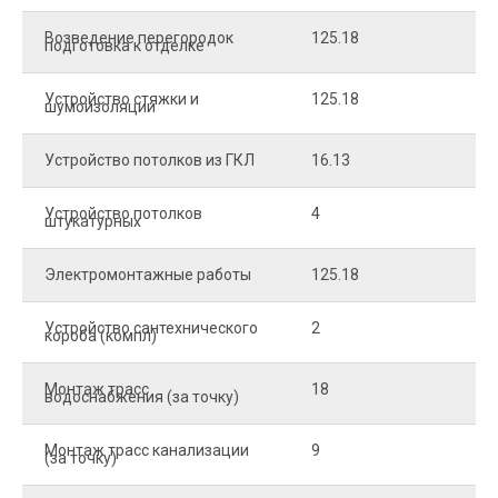
Возведение перегородок
125.18
5
подготовка к отделке
Устройство стяжки и
125.18
1
шумоизоляции
Устройство потолков из ГКЛ
16.13
2
Устройство потолков
4
2
штукатурных
Электромонтажные работы
125.18
2
Устройство сантехнического
2
4
короба (компл)
Монтаж трасс
18
2
водоснабжения (за точку)
Монтаж трасс канализации
9
2
(за точку)