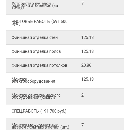
Устройство лучевой
7
8
разводки отопления (за
точку)
ЧИСТОВЫЕ РАБОТЫ (591 600
руб.)
Финишная отделка стен
125.18
2
Финишная отделка полов
125.18
2
Финишная отделка потолков
20.86
2
Монтаж
125.18
1
электрооборудования
Монтаж сантехнического
2
4
оборудования (компл)
СПЕЦ.РАБОТЫ (191 700 руб.)
Монтаж межкомнатных
7
9
дверей скрытых/в пенал (шт.)