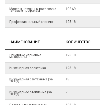
Монтаж натяжных потолков с
102.69
1
теневым профилем
Профессиональный клининг
125.18
5
НАИМЕНОВАНИЕ
КОЛИЧЕСТВО
Ц
Основные черновые
125.18
7
материалы
Инженерная электрика
125.18
1
Инженерная сантехника (за
18
8
точку)
Инженерное отопление (за
7
1
точку)