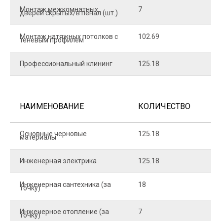
Монтаж межкомнатных
7
9
дверей скрытых/в пенал (шт.)
Монтаж натяжных потолков с
102.69
1
теневым профилем
Профессиональный клининг
125.18
5
НАИМЕНОВАНИЕ
КОЛИЧЕСТВО
Ц
Основные черновые
125.18
7
материалы
Инженерная электрика
125.18
1
Инженерная сантехника (за
18
8
точку)
Инженерное отопление (за
7
1
точку)