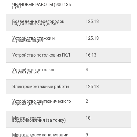
ЧЕРНОВЫЕ РАБОТЫ (900 135
руб)
Возведение перегородок
125.18
5
подготовка к отделке
Устройство стяжки и
125.18
1
шумоизоляции
Устройство потолков из ГКЛ
16.13
2
Устройство потолков
4
2
штукатурных
Электромонтажные работы
125.18
2
Устройство сантехнического
2
4
короба (компл)
Монтаж трасс
18
2
водоснабжения (за точку)
Монтаж трасс канализации
9
2