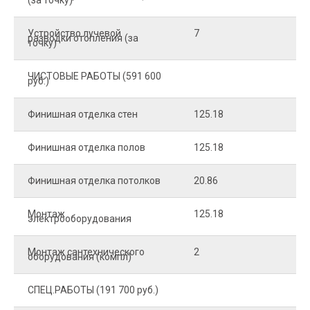
(за точку)
Устройство лучевой
7
8
разводки отопления (за
точку)
ЧИСТОВЫЕ РАБОТЫ (591 600
руб.)
Финишная отделка стен
125.18
2
Финишная отделка полов
125.18
2
Финишная отделка потолков
20.86
2
Монтаж
125.18
1
электрооборудования
Монтаж сантехнического
2
4
оборудования (компл)
СПЕЦ.РАБОТЫ (191 700 руб.)