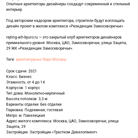
Опытные архитекторы дизайнеры создадут современный и стильный
интерьер.
Под авторским надзором архитектора, строители будут воплощать
дизайн проект в жилом комплексе «Резиденции Замоскворечье».
rejting-arh-byuro.ru — это закрытый клуб архитекторов-дизайнеров
премиального уровня. Москва, ЦАО, Замоскворечье, улица Зацепа,
29 ЖК «Резиденции Замоскворечье».
Теги:
архитектурные бюро Москвы
Срок сдачи: 2021
Класс: Бизнес
Этажность: от 4 до 14
Корпусов: 1 корпус
Тип дома: Монолитно-кирпичный
Высота потолков: 3,3 м
Варианты отделки: Без отделки
Парковка: Подземная, гостевая
Метро: м. Павелецкая
Адрес жилого комплекса: Москва, ЦАО, Замоскворечье, улица
Зацепа, 29
Застройщик: Застройщик «Трастком Девелопмент»