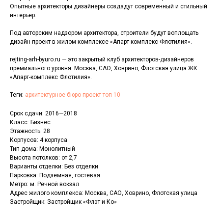
Опытные архитекторы дизайнеры создадут современный и стильный
интерьер.
Под авторским надзором архитектора, строители будут воплощать
дизайн проект в жилом комплексе «Апарт-комплекс Флотилия».
rejting-arh-byuro.ru — это закрытый клуб архитекторов-дизайнеров
премиального уровня. Москва, САО, Ховрино, Флотская улица ЖК
«Апарт-комплекс Флотилия».
Теги:
архитектурное бюро проект топ 10
Срок сдачи: 2016—2018
Класс: Бизнес
Этажность: 28
Корпусов: 4 корпуса
Тип дома: Монолитный
Высота потолков: от 2,7
Варианты отделки: Без отделки
Парковка: Подземная, гостевая
Метро: м. Речной вокзал
Адрес жилого комплекса: Москва, САО, Ховрино, Флотская улица
Застройщик: Застройщик «Флэт и Ко»