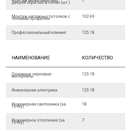
Монтаж межкомнатных
7
9
дверей скрытых/в пенал (шт.)
Монтаж натяжных потолков с
102.69
1
теневым профилем
Профессиональный клининг
125.18
5
НАИМЕНОВАНИЕ
КОЛИЧЕСТВО
Ц
Основные черновые
125.18
7
материалы
Инженерная электрика
125.18
1
Инженерная сантехника (за
18
8
точку)
Инженерное отопление (за
7
1
точку)