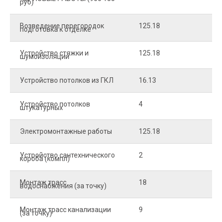
руб)
Возведение перегородок
125.18
5
подготовка к отделке
Устройство стяжки и
125.18
1
шумоизоляции
Устройство потолков из ГКЛ
16.13
2
Устройство потолков
4
2
штукатурных
Электромонтажные работы
125.18
2
Устройство сантехнического
2
4
короба (компл)
Монтаж трасс
18
2
водоснабжения (за точку)
Монтаж трасс канализации
9
2
(за точку)