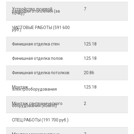
Устройство лучевой
7
8
разводки отопления (за
точку)
ЧИСТОВЫЕ РАБОТЫ (591 600
руб.)
Финишная отделка стен
125.18
2
Финишная отделка полов
125.18
2
Финишная отделка потолков
20.86
2
Монтаж
125.18
1
электрооборудования
Монтаж сантехнического
2
4
оборудования (компл)
СПЕЦ.РАБОТЫ (191 700 руб.)