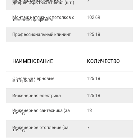
Монтаж межкомнатных
7
9
дверей скрытых/в пенал (шт.)
Монтаж натяжных потолков с
102.69
1
теневым профилем
Профессиональный клининг
125.18
5
НАИМЕНОВАНИЕ
КОЛИЧЕСТВО
Ц
Основные черновые
125.18
7
материалы
Инженерная электрика
125.18
1
Инженерная сантехника (за
18
8
точку)
Инженерное отопление (за
7
1
точку)