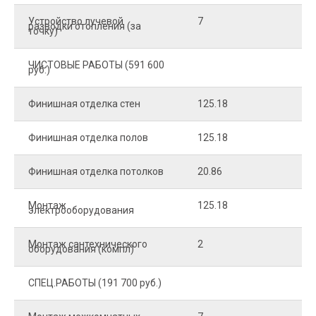
Устройство лучевой
7
8
разводки отопления (за
точку)
ЧИСТОВЫЕ РАБОТЫ (591 600
руб.)
Финишная отделка стен
125.18
2
Финишная отделка полов
125.18
2
Финишная отделка потолков
20.86
2
Монтаж
125.18
1
электрооборудования
Монтаж сантехнического
2
4
оборудования (компл)
СПЕЦ.РАБОТЫ (191 700 руб.)