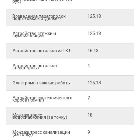
руб)
Возведение перегородок
125.18
5
подготовка к отделке
Устройство стяжки и
125.18
1
шумоизоляции
Устройство потолков из ГКЛ
16.13
2
Устройство потолков
4
2
штукатурных
Электромонтажные работы
125.18
2
Устройство сантехнического
2
4
короба (компл)
Монтаж трасс
18
2
водоснабжения (за точку)
Монтаж трасс канализации
9
2
(за точку)