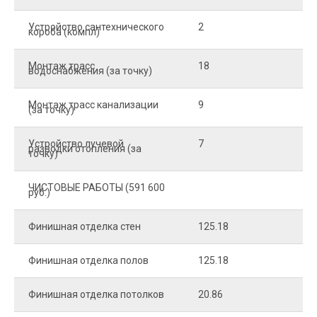
Устройство сантехнического
2
4
короба (компл)
Монтаж трасс
18
2
водоснабжения (за точку)
Монтаж трасс канализации
9
2
(за точку)
Устройство лучевой
7
8
разводки отопления (за
точку)
ЧИСТОВЫЕ РАБОТЫ (591 600
руб.)
Финишная отделка стен
125.18
2
Финишная отделка полов
125.18
2
Финишная отделка потолков
20.86
2