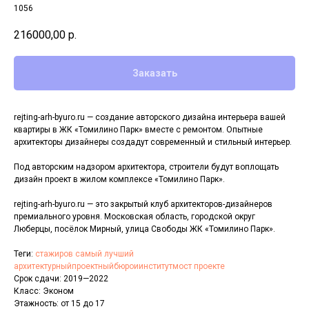
1056
216000,00
р.
Заказать
rejting-arh-byuro.ru — создание авторского дизайна интерьера вашей
квартиры в ЖК «Томилино Парк» вместе с ремонтом. Опытные
архитекторы дизайнеры создадут современный и стильный интерьер.
Под авторским надзором архитектора, строители будут воплощать
дизайн проект в жилом комплексе «Томилино Парк».
rejting-arh-byuro.ru — это закрытый клуб архитекторов-дизайнеров
премиального уровня. Московская область, городской округ
Люберцы, посёлок Мирный, улица Свободы ЖК «Томилино Парк».
Теги:
стажиров самый лучший
архитектурныйпроектныйбюроиинститутмост проекте
Срок сдачи: 2019—2022
Класс: Эконом
Этажность: от 15 до 17