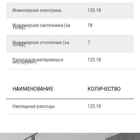
Инженерная электрика
125.18
1
Инженерная сантехника (за
18
8
точку)
Инженерное отопление (за
7
1
точку)
Расходные материалы и
125.18
1
инструмент
НАИМЕНОВАНИЕ
КОЛИЧЕСТВО
Ц
Накладные расходы
125.18
1