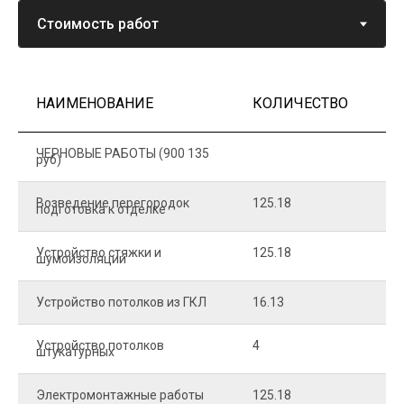
НАИМЕНОВАНИЕ
КОЛИЧЕСТВО
Ц
ЧЕРНОВЫЕ РАБОТЫ (900 135
руб)
Возведение перегородок
125.18
5
подготовка к отделке
Устройство стяжки и
125.18
1
шумоизоляции
Устройство потолков из ГКЛ
16.13
2
Устройство потолков
4
2
штукатурных
Электромонтажные работы
125.18
2