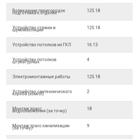
Возведение перегородок
125.18
5
подготовка к отделке
Устройство стяжки и
125.18
1
шумоизоляции
Устройство потолков из ГКЛ
16.13
2
Устройство потолков
4
2
штукатурных
Электромонтажные работы
125.18
2
Устройство сантехнического
2
4
короба (компл)
Монтаж трасс
18
2
водоснабжения (за точку)
Монтаж трасс канализации
9
2
(за точку)