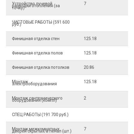
Устройство лучевой
7
8
разводки отопления (за
точку)
ЧИСТОВЫЕ РАБОТЫ (591 600
руб.)
Финишная отделка стен
125.18
2
Финишная отделка полов
125.18
2
Финишная отделка потолков
20.86
2
Монтаж
125.18
1
электрооборудования
Монтаж сантехнического
2
4
оборудования (компл)
СПЕЦ.РАБОТЫ (191 700 руб.)
Монтаж межкомнатных
7
9
дверей скрытых/в пенал (шт.)