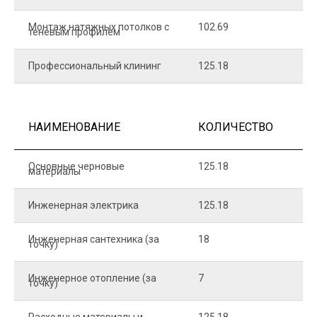
Монтаж натяжных потолков с
102.69
1
теневым профилем
Профессиональный клининг
125.18
5
НАИМЕНОВАНИЕ
КОЛИЧЕСТВО
Ц
Основные черновые
125.18
7
материалы
Инженерная электрика
125.18
1
Инженерная сантехника (за
18
8
точку)
Инженерное отопление (за
7
1
точку)