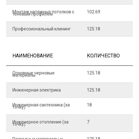
Монтаж натяжных потолков с
102.69
1
теневым профилем
Профессиональный клининг
125.18
5
НАИМЕНОВАНИЕ
КОЛИЧЕСТВО
Ц
Основные черновые
125.18
7
материалы
Инженерная электрика
125.18
1
Инженерная сантехника (за
18
8
точку)
Инженерное отопление (за
7
1
точку)