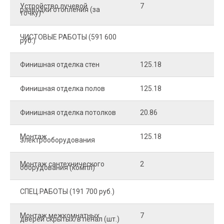
Устройство лучевой
7
8
разводки отопления (за
точку)
ЧИСТОВЫЕ РАБОТЫ (591 600
руб.)
Финишная отделка стен
125.18
2
Финишная отделка полов
125.18
2
Финишная отделка потолков
20.86
2
Монтаж
125.18
1
электрооборудования
Монтаж сантехнического
2
4
оборудования (компл)
СПЕЦ.РАБОТЫ (191 700 руб.)
Монтаж межкомнатных
7
9
дверей скрытых/в пенал (шт.)