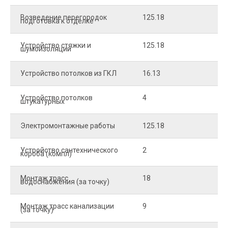
Возведение перегородок
125.18
5
подготовка к отделке
Устройство стяжки и
125.18
1
шумоизоляции
Устройство потолков из ГКЛ
16.13
2
Устройство потолков
4
2
штукатурных
Электромонтажные работы
125.18
2
Устройство сантехнического
2
4
короба (компл)
Монтаж трасс
18
2
водоснабжения (за точку)
Монтаж трасс канализации
9
2
(за точку)