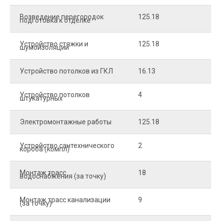
Возведение перегородок
125.18
5
подготовка к отделке
Устройство стяжки и
125.18
1
шумоизоляции
Устройство потолков из ГКЛ
16.13
2
Устройство потолков
4
2
штукатурных
Электромонтажные работы
125.18
2
Устройство сантехнического
2
4
короба (компл)
Монтаж трасс
18
2
водоснабжения (за точку)
Монтаж трасс канализации
9
2
(за точку)