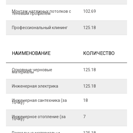
Монтаж натяжных потолков с
102.69
1
теневым профилем
Профессиональный клининг
125.18
5
НАИМЕНОВАНИЕ
КОЛИЧЕСТВО
Ц
Основные черновые
125.18
7
материалы
Инженерная электрика
125.18
1
Инженерная сантехника (за
18
8
точку)
Инженерное отопление (за
7
1
точку)