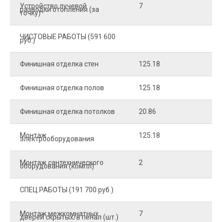
Устройство лучевой
7
8
разводки отопления (за
точку)
ЧИСТОВЫЕ РАБОТЫ (591 600
руб.)
Финишная отделка стен
125.18
2
Финишная отделка полов
125.18
2
Финишная отделка потолков
20.86
2
Монтаж
125.18
1
электрооборудования
Монтаж сантехнического
2
4
оборудования (компл)
СПЕЦ.РАБОТЫ (191 700 руб.)
Монтаж межкомнатных
7
9
дверей скрытых/в пенал (шт.)