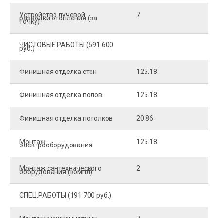
Устройство лучевой
7
8
разводки отопления (за
точку)
ЧИСТОВЫЕ РАБОТЫ (591 600
руб.)
Финишная отделка стен
125.18
2
Финишная отделка полов
125.18
2
Финишная отделка потолков
20.86
2
Монтаж
125.18
1
электрооборудования
Монтаж сантехнического
2
4
оборудования (компл)
СПЕЦ.РАБОТЫ (191 700 руб.)