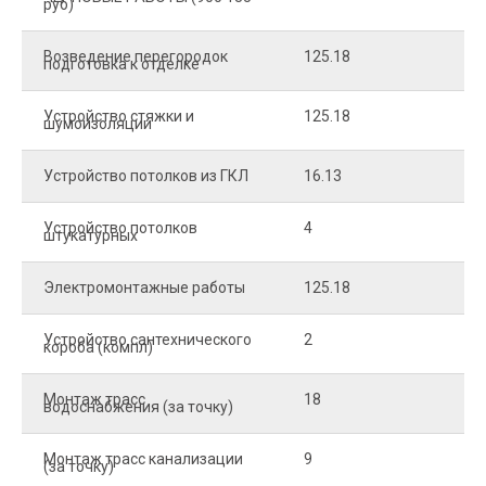
руб)
Возведение перегородок
125.18
5
подготовка к отделке
Устройство стяжки и
125.18
1
шумоизоляции
Устройство потолков из ГКЛ
16.13
2
Устройство потолков
4
2
штукатурных
Электромонтажные работы
125.18
2
Устройство сантехнического
2
4
короба (компл)
Монтаж трасс
18
2
водоснабжения (за точку)
Монтаж трасс канализации
9
2
(за точку)