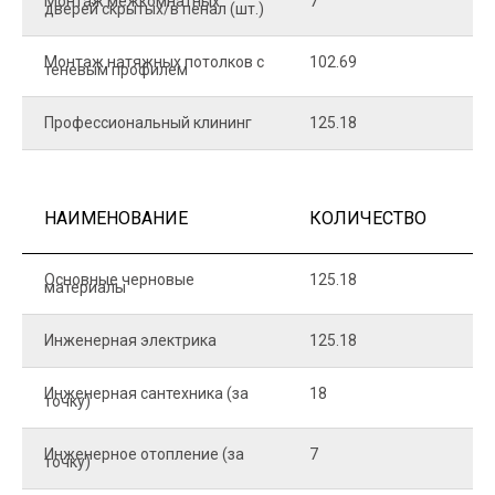
Монтаж межкомнатных
7
9
дверей скрытых/в пенал (шт.)
Монтаж натяжных потолков с
102.69
1
теневым профилем
Профессиональный клининг
125.18
5
НАИМЕНОВАНИЕ
КОЛИЧЕСТВО
Ц
Основные черновые
125.18
7
материалы
Инженерная электрика
125.18
1
Инженерная сантехника (за
18
8
точку)
Инженерное отопление (за
7
1
точку)