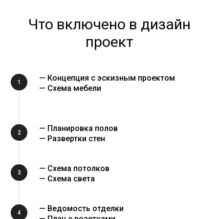
Что включено в дизайн
проект
— Концепция с эскизным проектом
1
— Схема мебели
— Планировка полов
2
— Развертки стен
— Схема потолков
3
— Схема света
— Ведомость отделки
4
— План с розетками