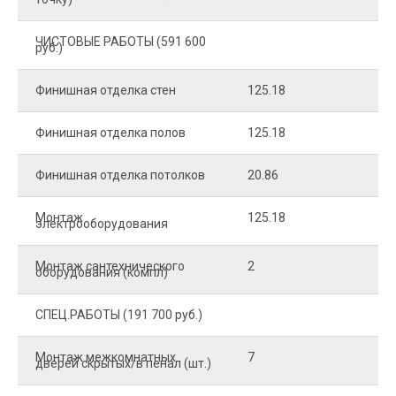
ЧИСТОВЫЕ РАБОТЫ (591 600
руб.)
Финишная отделка стен
125.18
2
Финишная отделка полов
125.18
2
Финишная отделка потолков
20.86
2
Монтаж
125.18
1
электрооборудования
Монтаж сантехнического
2
4
оборудования (компл)
СПЕЦ.РАБОТЫ (191 700 руб.)
Монтаж межкомнатных
7
9
дверей скрытых/в пенал (шт.)