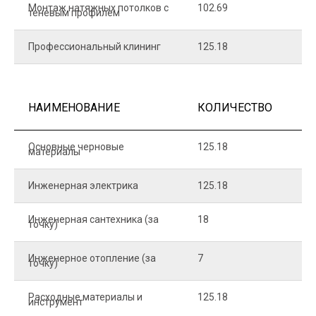
Монтаж натяжных потолков с
102.69
1
теневым профилем
Профессиональный клининг
125.18
5
НАИМЕНОВАНИЕ
КОЛИЧЕСТВО
Ц
Основные черновые
125.18
7
материалы
Инженерная электрика
125.18
1
Инженерная сантехника (за
18
8
точку)
Инженерное отопление (за
7
1
точку)
Расходные материалы и
125.18
1
инструмент