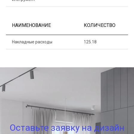
НАИМЕНОВАНИЕ
КОЛИЧЕСТВО
Ц
Накладные расходы
125.18
1
Оставьте заявку на дизайн