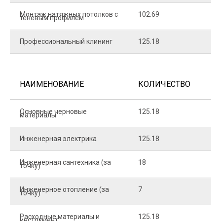
Монтаж натяжных потолков с
102.69
1
теневым профилем
Профессиональный клининг
125.18
5
НАИМЕНОВАНИЕ
КОЛИЧЕСТВО
Ц
Основные черновые
125.18
7
материалы
Инженерная электрика
125.18
1
Инженерная сантехника (за
18
8
точку)
Инженерное отопление (за
7
1
точку)
Расходные материалы и
125.18
1
инструмент