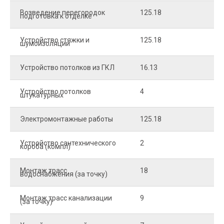
Возведение перегородок
125.18
5
подготовка к отделке
Устройство стяжки и
125.18
1
шумоизоляции
Устройство потолков из ГКЛ
16.13
2
Устройство потолков
4
2
штукатурных
Электромонтажные работы
125.18
2
Устройство сантехнического
2
4
короба (компл)
Монтаж трасс
18
2
водоснабжения (за точку)
Монтаж трасс канализации
9
2
(за точку)