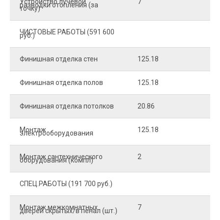
Устройство лучевой
7
8
разводки отопления (за
точку)
ЧИСТОВЫЕ РАБОТЫ (591 600
руб.)
Финишная отделка стен
125.18
2
Финишная отделка полов
125.18
2
Финишная отделка потолков
20.86
2
Монтаж
125.18
1
электрооборудования
Монтаж сантехнического
2
4
оборудования (компл)
СПЕЦ.РАБОТЫ (191 700 руб.)
Монтаж межкомнатных
7
9
дверей скрытых/в пенал (шт.)