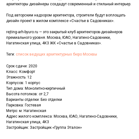
архитекторы дизайнеры создадут современный и стильный интерьер.
Под авторским надзором архитектора, строители будут воплощать
дизайн проект в жилом комплексе «Счастье в Садовниках».
rejting-arh-byuro.ru — это закрытый клуб архитекторов-дизайнеров
премиального уровня. Москва, ЮАО, Нагатино-Садовники,
Нагатинская улица, 4К3 ЖК «Счастье в Садовниках».
Теги:
список ведущих архитектурных бюро Москвы
Срок сдачи: 2020
Класс: Комфорт
Этажность: 12
Корпусов: 1 корпус
Тип дома: Монолитно-кирпичный
Высота потолков: от 2,7
Варианты отделки: Без отделки
Парковка: Гостевая
Метро: м. Нагатинская
Адрес жилого комплекса: Москва, ЮАО, Нагатино-Садовники,
Нагатинская улица, 4К3
Застройщик: Застройщик «Группа Эталон»