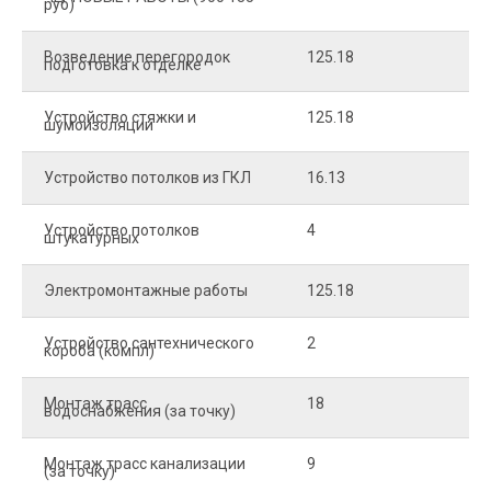
руб)
Возведение перегородок
125.18
5
подготовка к отделке
Устройство стяжки и
125.18
1
шумоизоляции
Устройство потолков из ГКЛ
16.13
2
Устройство потолков
4
2
штукатурных
Электромонтажные работы
125.18
2
Устройство сантехнического
2
4
короба (компл)
Монтаж трасс
18
2
водоснабжения (за точку)
Монтаж трасс канализации
9
2
(за точку)