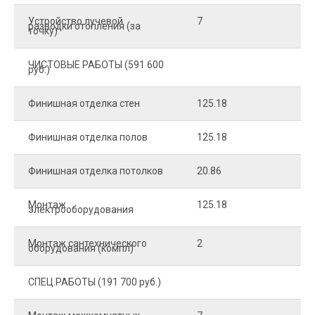
Устройство лучевой
7
8
разводки отопления (за
точку)
ЧИСТОВЫЕ РАБОТЫ (591 600
руб.)
Финишная отделка стен
125.18
2
Финишная отделка полов
125.18
2
Финишная отделка потолков
20.86
2
Монтаж
125.18
1
электрооборудования
Монтаж сантехнического
2
4
оборудования (компл)
СПЕЦ.РАБОТЫ (191 700 руб.)