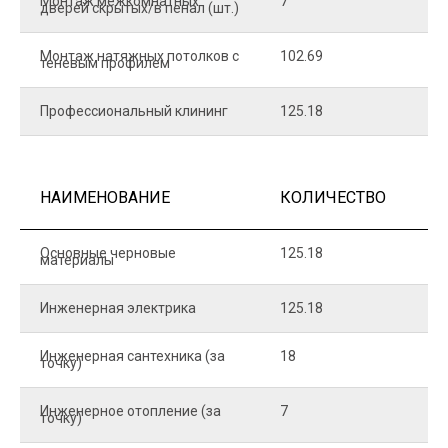
Монтаж межкомнатных
7
9
дверей скрытых/в пенал (шт.)
Монтаж натяжных потолков с
102.69
1
теневым профилем
Профессиональный клининг
125.18
5
НАИМЕНОВАНИЕ
КОЛИЧЕСТВО
Ц
Основные черновые
125.18
7
материалы
Инженерная электрика
125.18
1
Инженерная сантехника (за
18
8
точку)
Инженерное отопление (за
7
1
точку)