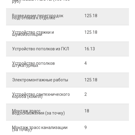
руб)
Возведение перегородок
125.18
5
подготовка к отделке
Устройство стяжки и
125.18
1
шумоизоляции
Устройство потолков из ГКЛ
16.13
2
Устройство потолков
4
2
штукатурных
Электромонтажные работы
125.18
2
Устройство сантехнического
2
4
короба (компл)
Монтаж трасс
18
2
водоснабжения (за точку)
Монтаж трасс канализации
9
2
(за точку)