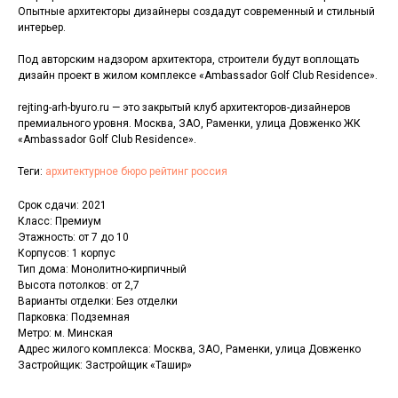
Опытные архитекторы дизайнеры создадут современный и стильный
интерьер.
Под авторским надзором архитектора, строители будут воплощать
дизайн проект в жилом комплексе «Ambassador Golf Club Residence».
rejting-arh-byuro.ru — это закрытый клуб архитекторов-дизайнеров
премиального уровня. Москва, ЗАО, Раменки, улица Довженко ЖК
«Ambassador Golf Club Residence».
Теги:
архитектурное бюро рейтинг россия
Срок сдачи: 2021
Класс: Премиум
Этажность: от 7 до 10
Корпусов: 1 корпус
Тип дома: Монолитно-кирпичный
Высота потолков: от 2,7
Варианты отделки: Без отделки
Парковка: Подземная
Метро: м. Минская
Адрес жилого комплекса: Москва, ЗАО, Раменки, улица Довженко
Застройщик: Застройщик «Ташир»