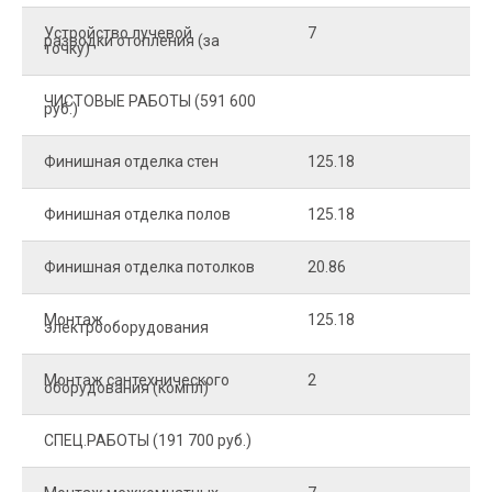
Устройство лучевой
7
8
разводки отопления (за
точку)
ЧИСТОВЫЕ РАБОТЫ (591 600
руб.)
Финишная отделка стен
125.18
2
Финишная отделка полов
125.18
2
Финишная отделка потолков
20.86
2
Монтаж
125.18
1
электрооборудования
Монтаж сантехнического
2
4
оборудования (компл)
СПЕЦ.РАБОТЫ (191 700 руб.)