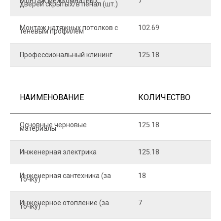
Монтаж межкомнатных
7
9
дверей скрытых/в пенал (шт.)
Монтаж натяжных потолков с
102.69
1
теневым профилем
Профессиональный клининг
125.18
5
НАИМЕНОВАНИЕ
КОЛИЧЕСТВО
Ц
Основные черновые
125.18
7
материалы
Инженерная электрика
125.18
1
Инженерная сантехника (за
18
8
точку)
Инженерное отопление (за
7
1
точку)