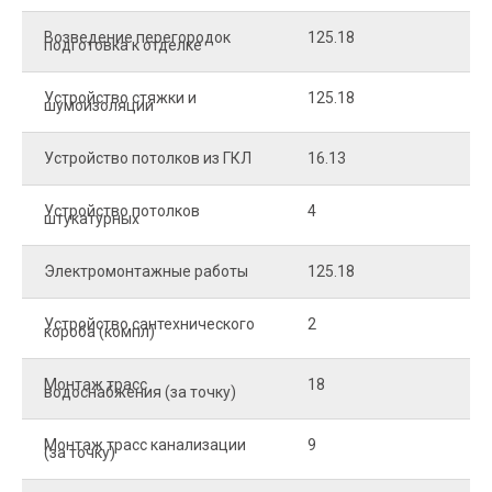
Возведение перегородок
125.18
5
подготовка к отделке
Устройство стяжки и
125.18
1
шумоизоляции
Устройство потолков из ГКЛ
16.13
2
Устройство потолков
4
2
штукатурных
Электромонтажные работы
125.18
2
Устройство сантехнического
2
4
короба (компл)
Монтаж трасс
18
2
водоснабжения (за точку)
Монтаж трасс канализации
9
2
(за точку)