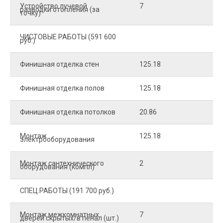
Устройство лучевой
7
8
разводки отопления (за
точку)
ЧИСТОВЫЕ РАБОТЫ (591 600
руб.)
Финишная отделка стен
125.18
2
Финишная отделка полов
125.18
2
Финишная отделка потолков
20.86
2
Монтаж
125.18
1
электрооборудования
Монтаж сантехнического
2
4
оборудования (компл)
СПЕЦ.РАБОТЫ (191 700 руб.)
Монтаж межкомнатных
7
9
дверей скрытых/в пенал (шт.)