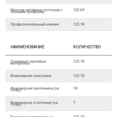
Монтаж натяжных потолков с
102.69
1
теневым профилем
Профессиональный клининг
125.18
5
НАИМЕНОВАНИЕ
КОЛИЧЕСТВО
Ц
Основные черновые
125.18
7
материалы
Инженерная электрика
125.18
1
Инженерная сантехника (за
18
8
точку)
Инженерное отопление (за
7
1
точку)