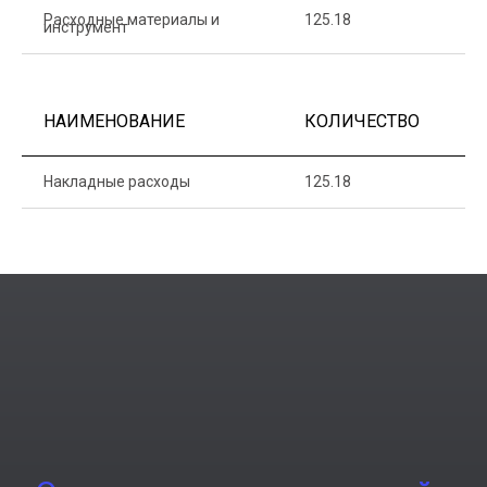
Расходные материалы и
125.18
1
инструмент
НАИМЕНОВАНИЕ
КОЛИЧЕСТВО
Ц
Накладные расходы
125.18
1