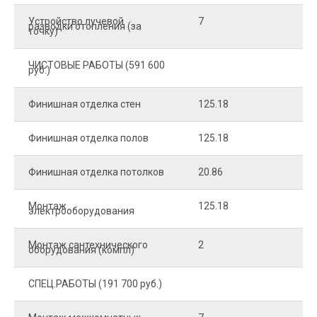
Устройство лучевой
7
8
разводки отопления (за
точку)
ЧИСТОВЫЕ РАБОТЫ (591 600
руб.)
Финишная отделка стен
125.18
2
Финишная отделка полов
125.18
2
Финишная отделка потолков
20.86
2
Монтаж
125.18
1
электрооборудования
Монтаж сантехнического
2
4
оборудования (компл)
СПЕЦ.РАБОТЫ (191 700 руб.)