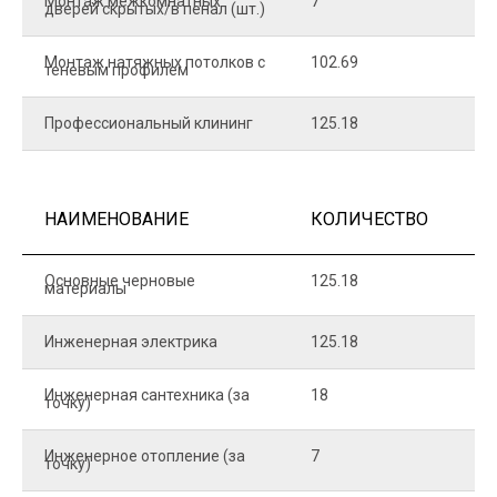
Монтаж межкомнатных
7
9
дверей скрытых/в пенал (шт.)
Монтаж натяжных потолков с
102.69
1
теневым профилем
Профессиональный клининг
125.18
5
НАИМЕНОВАНИЕ
КОЛИЧЕСТВО
Ц
Основные черновые
125.18
7
материалы
Инженерная электрика
125.18
1
Инженерная сантехника (за
18
8
точку)
Инженерное отопление (за
7
1
точку)