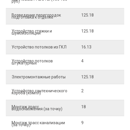
руб)
Возведение перегородок
125.18
5
подготовка к отделке
Устройство стяжки и
125.18
1
шумоизоляции
Устройство потолков из ГКЛ
16.13
2
Устройство потолков
4
2
штукатурных
Электромонтажные работы
125.18
2
Устройство сантехнического
2
4
короба (компл)
Монтаж трасс
18
2
водоснабжения (за точку)
Монтаж трасс канализации
9
2
(за точку)