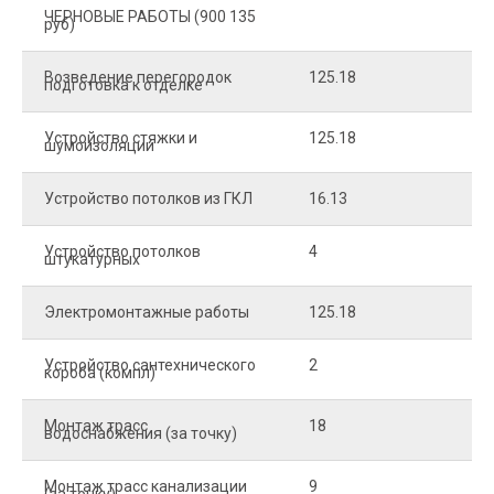
ЧЕРНОВЫЕ РАБОТЫ (900 135
руб)
Возведение перегородок
125.18
5
подготовка к отделке
Устройство стяжки и
125.18
1
шумоизоляции
Устройство потолков из ГКЛ
16.13
2
Устройство потолков
4
2
штукатурных
Электромонтажные работы
125.18
2
Устройство сантехнического
2
4
короба (компл)
Монтаж трасс
18
2
водоснабжения (за точку)
Монтаж трасс канализации
9
2