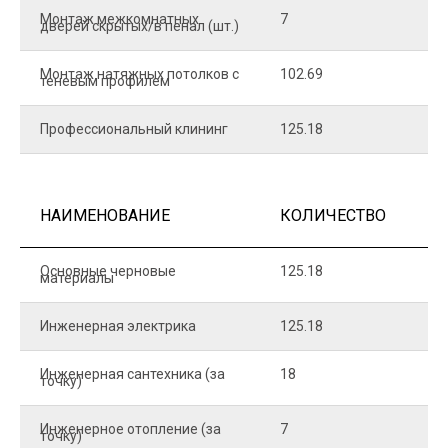
Монтаж межкомнатных
7
9
дверей скрытых/в пенал (шт.)
Монтаж натяжных потолков с
102.69
1
теневым профилем
Профессиональный клининг
125.18
5
НАИМЕНОВАНИЕ
КОЛИЧЕСТВО
Ц
Основные черновые
125.18
7
материалы
Инженерная электрика
125.18
1
Инженерная сантехника (за
18
8
точку)
Инженерное отопление (за
7
1
точку)