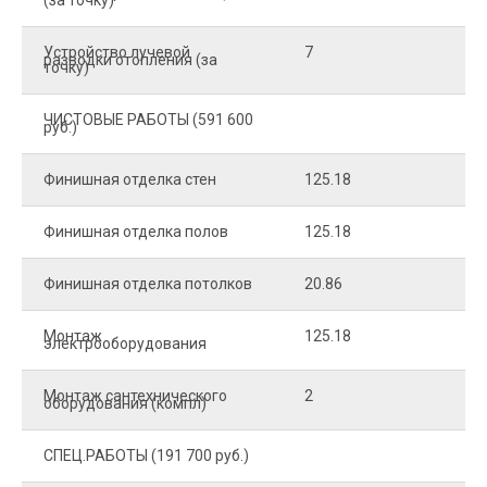
(за точку)
Устройство лучевой
7
8
разводки отопления (за
точку)
ЧИСТОВЫЕ РАБОТЫ (591 600
руб.)
Финишная отделка стен
125.18
2
Финишная отделка полов
125.18
2
Финишная отделка потолков
20.86
2
Монтаж
125.18
1
электрооборудования
Монтаж сантехнического
2
4
оборудования (компл)
СПЕЦ.РАБОТЫ (191 700 руб.)