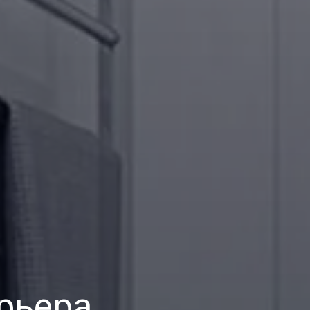
рьера