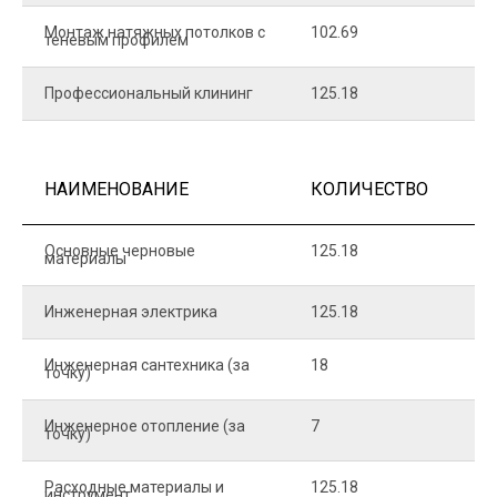
Монтаж натяжных потолков с
102.69
1
теневым профилем
Профессиональный клининг
125.18
5
НАИМЕНОВАНИЕ
КОЛИЧЕСТВО
Ц
Основные черновые
125.18
7
материалы
Инженерная электрика
125.18
1
Инженерная сантехника (за
18
8
точку)
Инженерное отопление (за
7
1
точку)
Расходные материалы и
125.18
1
инструмент