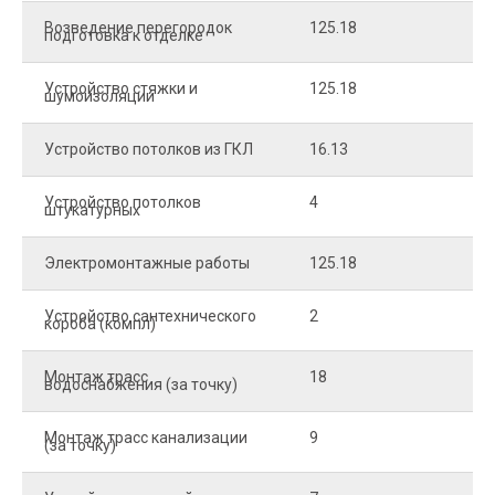
Возведение перегородок
125.18
5
подготовка к отделке
Устройство стяжки и
125.18
1
шумоизоляции
Устройство потолков из ГКЛ
16.13
2
Устройство потолков
4
2
штукатурных
Электромонтажные работы
125.18
2
Устройство сантехнического
2
4
короба (компл)
Монтаж трасс
18
2
водоснабжения (за точку)
Монтаж трасс канализации
9
2
(за точку)