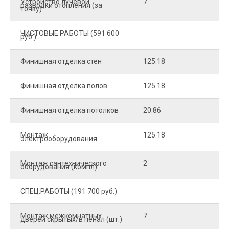
Устройство лучевой
7
8
разводки отопления (за
точку)
ЧИСТОВЫЕ РАБОТЫ (591 600
руб.)
Финишная отделка стен
125.18
2
Финишная отделка полов
125.18
2
Финишная отделка потолков
20.86
2
Монтаж
125.18
1
электрооборудования
Монтаж сантехнического
2
4
оборудования (компл)
СПЕЦ.РАБОТЫ (191 700 руб.)
Монтаж межкомнатных
7
9
дверей скрытых/в пенал (шт.)