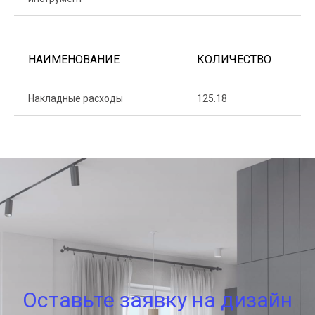
НАИМЕНОВАНИЕ
КОЛИЧЕСТВО
Ц
Накладные расходы
125.18
1
Оставьте заявку на дизайн