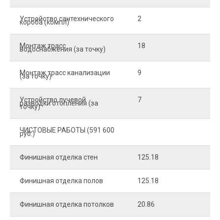
Устройство сантехнического
2
4
короба (компл)
Монтаж трасс
18
2
водоснабжения (за точку)
Монтаж трасс канализации
9
2
(за точку)
Устройство лучевой
7
8
разводки отопления (за
точку)
ЧИСТОВЫЕ РАБОТЫ (591 600
руб.)
Финишная отделка стен
125.18
2
Финишная отделка полов
125.18
2
Финишная отделка потолков
20.86
2