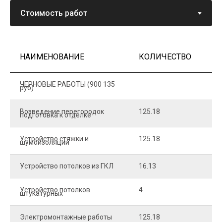
НАИМЕНОВАНИЕ
КОЛИЧЕСТВО
Ц
ЧЕРНОВЫЕ РАБОТЫ (900 135
руб)
Возведение перегородок
125.18
5
подготовка к отделке
Устройство стяжки и
125.18
1
шумоизоляции
Устройство потолков из ГКЛ
16.13
2
Устройство потолков
4
2
штукатурных
Электромонтажные работы
125.18
2