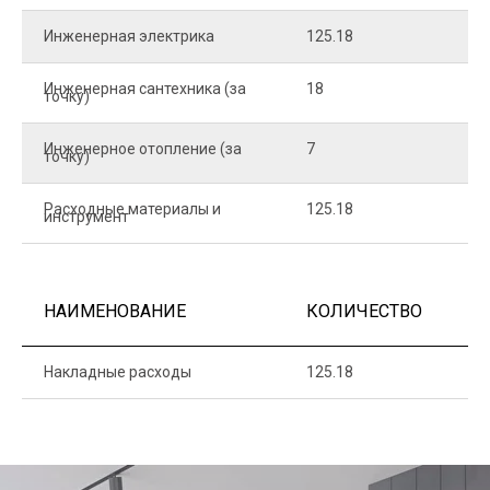
Инженерная электрика
125.18
1
Инженерная сантехника (за
18
8
точку)
Инженерное отопление (за
7
1
точку)
Расходные материалы и
125.18
1
инструмент
НАИМЕНОВАНИЕ
КОЛИЧЕСТВО
Ц
Накладные расходы
125.18
1