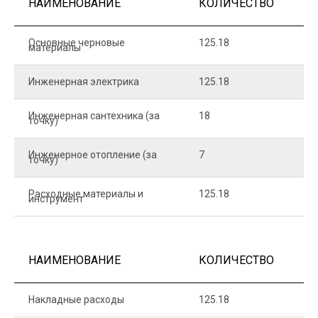
НАИМЕНОВАНИЕ
КОЛИЧЕСТВО
Ц
Основные черновые
125.18
7
материалы
Инженерная электрика
125.18
1
Инженерная сантехника (за
18
8
точку)
Инженерное отопление (за
7
1
точку)
Расходные материалы и
125.18
1
инструмент
НАИМЕНОВАНИЕ
КОЛИЧЕСТВО
Ц
Накладные расходы
125.18
1