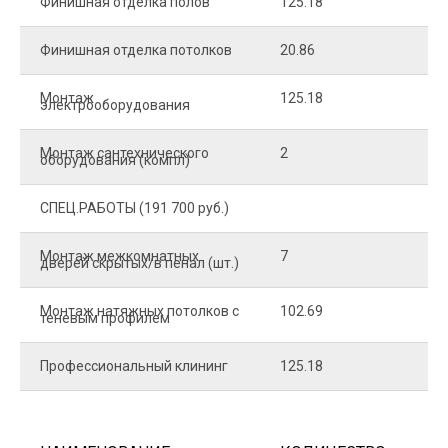
Финишная отделка полов
125.18
2
Финишная отделка потолков
20.86
2
Монтаж
125.18
1
электрооборудования
Монтаж сантехнического
2
4
оборудования (компл)
СПЕЦ.РАБОТЫ (191 700 руб.)
Монтаж межкомнатных
7
9
дверей скрытых/в пенал (шт.)
Монтаж натяжных потолков с
102.69
1
теневым профилем
Профессиональный клининг
125.18
5