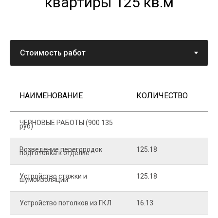
квартиры 125 кв.м
НАИМЕНОВАНИЕ
КОЛИЧЕСТВО
Ц
ЧЕРНОВЫЕ РАБОТЫ (900 135
руб)
Возведение перегородок
125.18
5
подготовка к отделке
Устройство стяжки и
125.18
1
шумоизоляции
Устройство потолков из ГКЛ
16.13
2