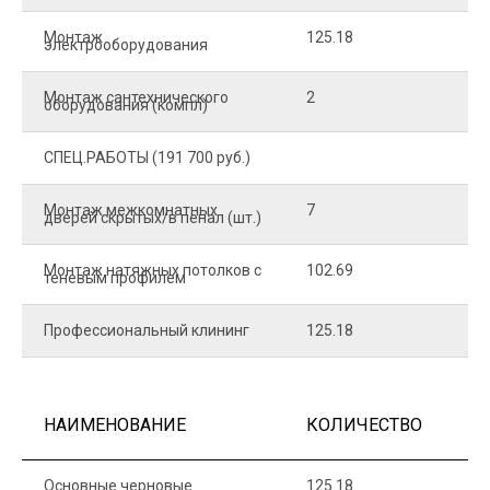
Монтаж
125.18
1
электрооборудования
Монтаж сантехнического
2
4
оборудования (компл)
СПЕЦ.РАБОТЫ (191 700 руб.)
Монтаж межкомнатных
7
9
дверей скрытых/в пенал (шт.)
Монтаж натяжных потолков с
102.69
1
теневым профилем
Профессиональный клининг
125.18
5
НАИМЕНОВАНИЕ
КОЛИЧЕСТВО
Ц
Основные черновые
125.18
7