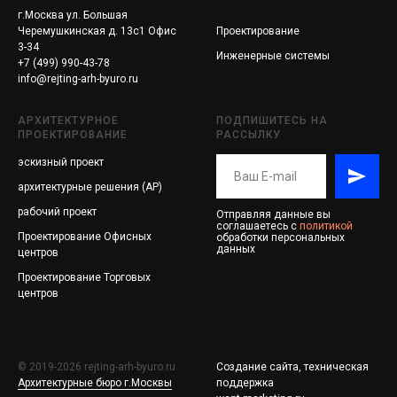
г.Москва ул. Большая
Черемушкинская д. 13с1 Офис
Проектирование
3-34
Инженерные системы
+7 (499) 990-43-78
info@rejting-arh-byuro.ru
АРХИТЕКТУРНОЕ
ПОДПИШИТЕСЬ НА
ПРОЕКТИРОВАНИЕ
РАССЫЛКУ
эскизный проект
архитектурные решения (АР)
рабочий проект
Отправляя данные вы
соглашаетесь с
политикой
Проектирование
Офисных
обработки персональных
данных
центров
Проектирование
Торговых
центров
© 2019-2026 rejting-arh-byuro.ru
Создание сайта, техническая
Архитектурные бюро г.Москвы
поддержка