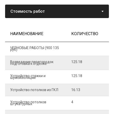
НАИМЕНОВАНИЕ
КОЛИЧЕСТВО
Ц
ЧЕРНОВЫЕ РАБОТЫ (900 135
руб)
Возведение перегородок
125.18
5
подготовка к отделке
Устройство стяжки и
125.18
1
шумоизоляции
Устройство потолков из ГКЛ
16.13
2
Устройство потолков
4
2
штукатурных