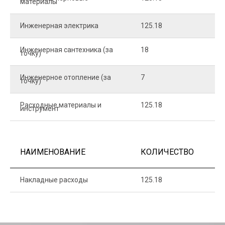
материалы
Инженерная электрика
125.18
1
Инженерная сантехника (за
18
8
точку)
Инженерное отопление (за
7
1
точку)
Расходные материалы и
125.18
1
инструмент
НАИМЕНОВАНИЕ
КОЛИЧЕСТВО
Ц
Накладные расходы
125.18
1