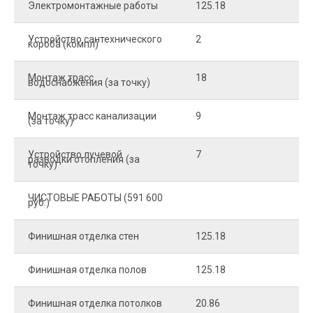
Электромонтажные работы
125.18
2
Устройство сантехнического
2
4
короба (компл)
Монтаж трасс
18
2
водоснабжения (за точку)
Монтаж трасс канализации
9
2
(за точку)
Устройство лучевой
7
8
разводки отопления (за
точку)
ЧИСТОВЫЕ РАБОТЫ (591 600
руб.)
Финишная отделка стен
125.18
2
Финишная отделка полов
125.18
2
Финишная отделка потолков
20.86
2