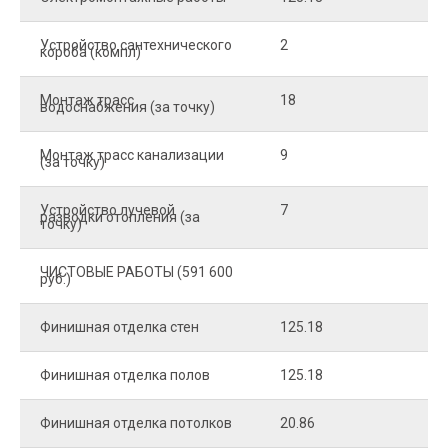
Устройство сантехнического
2
4
короба (компл)
Монтаж трасс
18
2
водоснабжения (за точку)
Монтаж трасс канализации
9
2
(за точку)
Устройство лучевой
7
8
разводки отопления (за
точку)
ЧИСТОВЫЕ РАБОТЫ (591 600
руб.)
Финишная отделка стен
125.18
2
Финишная отделка полов
125.18
2
Финишная отделка потолков
20.86
2