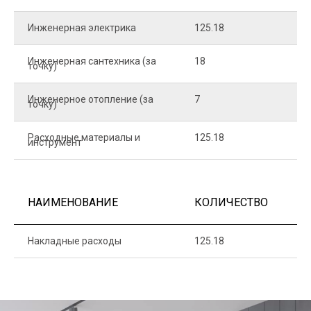
Инженерная электрика
125.18
1
Инженерная сантехника (за
18
8
точку)
Инженерное отопление (за
7
1
точку)
Расходные материалы и
125.18
1
инструмент
НАИМЕНОВАНИЕ
КОЛИЧЕСТВО
Ц
Накладные расходы
125.18
1