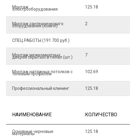
Монтаж
125.18
1
электрооборудования
Монтаж сантехнического
2
4
оборудования (компл)
СПЕЦ.РАБОТЫ (191 700 руб.)
Монтаж межкомнатных
7
9
дверей скрытых/в пенал (шт.)
Монтаж натяжных потолков с
102.69
1
теневым профилем
Профессиональный клининг
125.18
5
НАИМЕНОВАНИЕ
КОЛИЧЕСТВО
Ц
Основные черновые
125.18
7
материалы