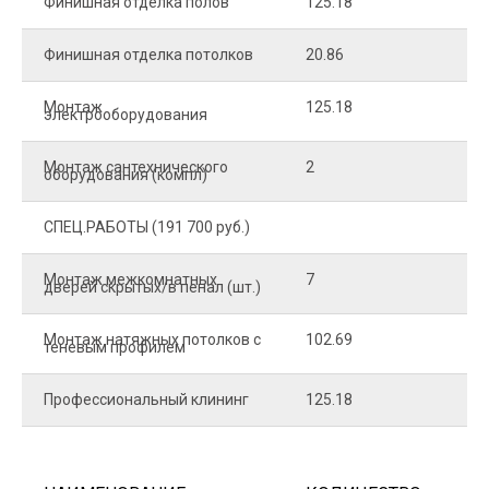
Финишная отделка полов
125.18
2
Финишная отделка потолков
20.86
2
Монтаж
125.18
1
электрооборудования
Монтаж сантехнического
2
4
оборудования (компл)
СПЕЦ.РАБОТЫ (191 700 руб.)
Монтаж межкомнатных
7
9
дверей скрытых/в пенал (шт.)
Монтаж натяжных потолков с
102.69
1
теневым профилем
Профессиональный клининг
125.18
5