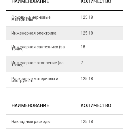
НАИМЕНОВАНИЕ
КОЛИЧЕСТВО
Ц
Основные черновые
125.18
7
материалы
Инженерная электрика
125.18
1
Инженерная сантехника (за
18
8
точку)
Инженерное отопление (за
7
1
точку)
Расходные материалы и
125.18
1
инструмент
НАИМЕНОВАНИЕ
КОЛИЧЕСТВО
Ц
Накладные расходы
125.18
1