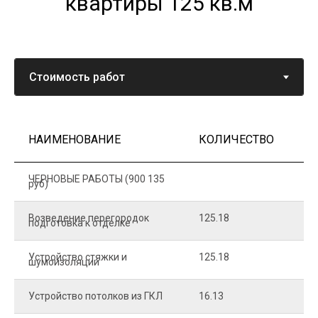
квартиры 125 кв.м
НАИМЕНОВАНИЕ
КОЛИЧЕСТВО
Ц
ЧЕРНОВЫЕ РАБОТЫ (900 135
руб)
Возведение перегородок
125.18
5
подготовка к отделке
Устройство стяжки и
125.18
1
шумоизоляции
Устройство потолков из ГКЛ
16.13
2