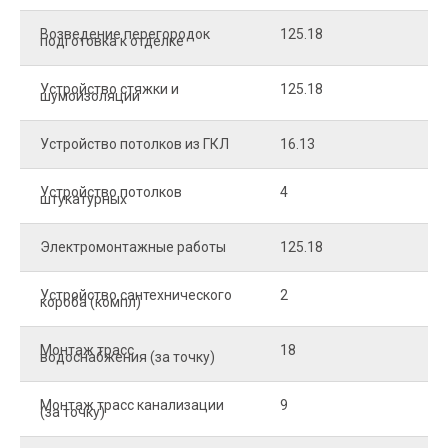
Возведение перегородок
125.18
5
подготовка к отделке
Устройство стяжки и
125.18
1
шумоизоляции
Устройство потолков из ГКЛ
16.13
2
Устройство потолков
4
2
штукатурных
Электромонтажные работы
125.18
2
Устройство сантехнического
2
4
короба (компл)
Монтаж трасс
18
2
водоснабжения (за точку)
Монтаж трасс канализации
9
2
(за точку)