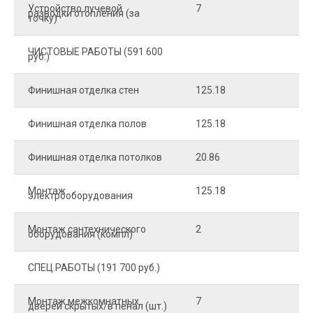
Устройство лучевой
7
8
разводки отопления (за
точку)
ЧИСТОВЫЕ РАБОТЫ (591 600
руб.)
Финишная отделка стен
125.18
2
Финишная отделка полов
125.18
2
Финишная отделка потолков
20.86
2
Монтаж
125.18
1
электрооборудования
Монтаж сантехнического
2
4
оборудования (компл)
СПЕЦ.РАБОТЫ (191 700 руб.)
Монтаж межкомнатных
7
9
дверей скрытых/в пенал (шт.)