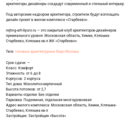
архитекторы дизайнеры создадут современный и стильный интерьер.
Под авторским надзором архитектора, строители будут воплощать
дизайн проект в жилом комплексе «Старбеево».
rejting-arh-byuro.ru — это закрытый клуб архитекторов-дизайнеров
премиального уровня. Московская область, Химки, Клязьма-
Старбеево, Клязьма кв-л ЖК «Старбеево».
Теги:
топовые архитектурные бюро Москвы
Срок сдачи: —
Класс: Комфорт
Этажность: от 6 до 8
Корпусов: 2 корпуса
Тип дома: Монолитно-кирпичный
Высота потолков: от 2,7
Варианты отделки: Без отделки
Парковка: Подземная, отдельная многоуровневая
Адрес жилого комплекса: Московская область, Химки, Клязьма-
Старбеево, Клязьма кв-л
Застройщик: Застройщик «Высота»