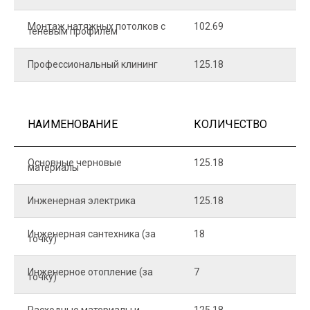
Монтаж натяжных потолков с
102.69
1
теневым профилем
Профессиональный клининг
125.18
5
НАИМЕНОВАНИЕ
КОЛИЧЕСТВО
Ц
Основные черновые
125.18
7
материалы
Инженерная электрика
125.18
1
Инженерная сантехника (за
18
8
точку)
Инженерное отопление (за
7
1
точку)