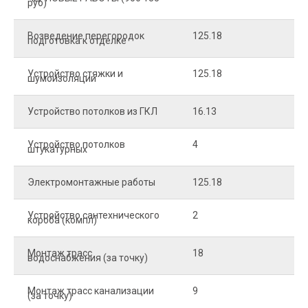
руб)
Возведение перегородок
125.18
5
подготовка к отделке
Устройство стяжки и
125.18
1
шумоизоляции
Устройство потолков из ГКЛ
16.13
2
Устройство потолков
4
2
штукатурных
Электромонтажные работы
125.18
2
Устройство сантехнического
2
4
короба (компл)
Монтаж трасс
18
2
водоснабжения (за точку)
Монтаж трасс канализации
9
2
(за точку)