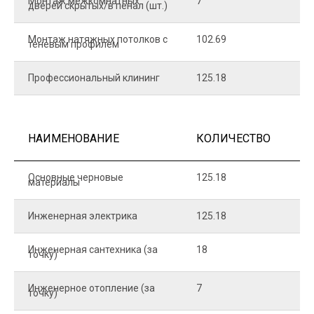
Монтаж межкомнатных
7
9
дверей скрытых/в пенал (шт.)
Монтаж натяжных потолков с
102.69
1
теневым профилем
Профессиональный клининг
125.18
5
НАИМЕНОВАНИЕ
КОЛИЧЕСТВО
Ц
Основные черновые
125.18
7
материалы
Инженерная электрика
125.18
1
Инженерная сантехника (за
18
8
точку)
Инженерное отопление (за
7
1
точку)