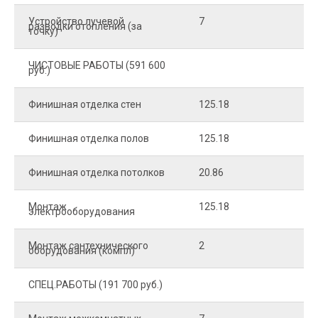
Устройство лучевой
7
8
разводки отопления (за
точку)
ЧИСТОВЫЕ РАБОТЫ (591 600
руб.)
Финишная отделка стен
125.18
2
Финишная отделка полов
125.18
2
Финишная отделка потолков
20.86
2
Монтаж
125.18
1
электрооборудования
Монтаж сантехнического
2
4
оборудования (компл)
СПЕЦ.РАБОТЫ (191 700 руб.)