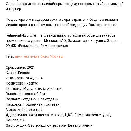
Опытные архитекторы дизайнеры создадут современный и стильный
интерьер.
Под авторским надзором архитектора, строители будут воплощать
дизайн проект в жилом комплексе «Резиденции Замоскворечье».
rejting-arh-byuro.ru — это закрытый клуб архитекторов-дизайнеров
премиального уровня. Москва, ЦАО, Замоскворечье, улица Зацепа,
29 ЖК «Резиденции Замоскворечье».
Теги:
архитектурные бюро Москвы
Срок сдачи: 2021
Класс: Бизнес
Этажность: от 4 до 14
Корпусов: 1 корпус
Тип дома: Монолитно-кирпичный
Высота потолков: 3,3 м
Варианты отделки: Без отделки
Парковка: Подземная, гостевая
Метро: м. Павелецкая
Адрес жилого комплекса: Москва, ЦАО, Замоскворечье, улица
Зацепа, 29
Застройщик: Застройщик «Трастком Девелопмент»