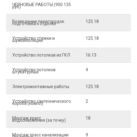
ЧЕРНОВЫЕ РАБОТЫ (900 135
руб)
Возведение перегородок
125.18
5
подготовка к отделке
Устройство стяжки и
125.18
1
шумоизоляции
Устройство потолков из ГКЛ
16.13
2
Устройство потолков
4
2
штукатурных
Электромонтажные работы
125.18
2
Устройство сантехнического
2
4
короба (компл)
Монтаж трасс
18
2
водоснабжения (за точку)
Монтаж трасс канализации
9
2