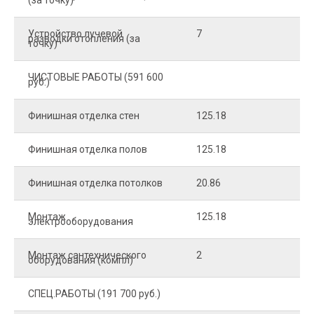
(за точку)
Устройство лучевой
7
8
разводки отопления (за
точку)
ЧИСТОВЫЕ РАБОТЫ (591 600
руб.)
Финишная отделка стен
125.18
2
Финишная отделка полов
125.18
2
Финишная отделка потолков
20.86
2
Монтаж
125.18
1
электрооборудования
Монтаж сантехнического
2
4
оборудования (компл)
СПЕЦ.РАБОТЫ (191 700 руб.)