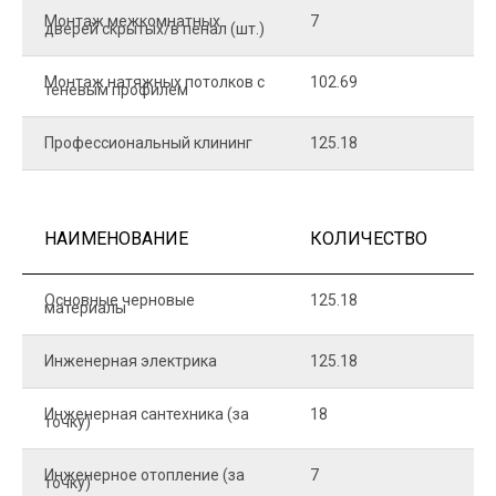
Монтаж межкомнатных
7
9
дверей скрытых/в пенал (шт.)
Монтаж натяжных потолков с
102.69
1
теневым профилем
Профессиональный клининг
125.18
5
НАИМЕНОВАНИЕ
КОЛИЧЕСТВО
Ц
Основные черновые
125.18
7
материалы
Инженерная электрика
125.18
1
Инженерная сантехника (за
18
8
точку)
Инженерное отопление (за
7
1
точку)