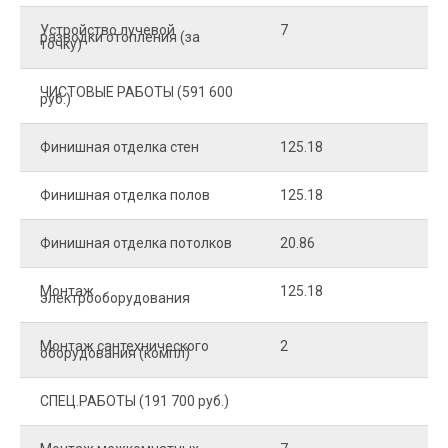
Устройство лучевой
7
8
разводки отопления (за
точку)
ЧИСТОВЫЕ РАБОТЫ (591 600
руб.)
Финишная отделка стен
125.18
2
Финишная отделка полов
125.18
2
Финишная отделка потолков
20.86
2
Монтаж
125.18
1
электрооборудования
Монтаж сантехнического
2
4
оборудования (компл)
СПЕЦ.РАБОТЫ (191 700 руб.)