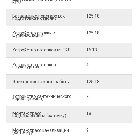
руб)
Возведение перегородок
125.18
5
подготовка к отделке
Устройство стяжки и
125.18
1
шумоизоляции
Устройство потолков из ГКЛ
16.13
2
Устройство потолков
4
2
штукатурных
Электромонтажные работы
125.18
2
Устройство сантехнического
2
4
короба (компл)
Монтаж трасс
18
2
водоснабжения (за точку)
Монтаж трасс канализации
9
2
(за точку)