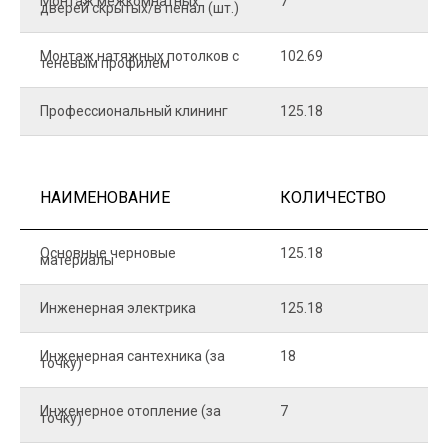
Монтаж межкомнатных
7
9
дверей скрытых/в пенал (шт.)
Монтаж натяжных потолков с
102.69
1
теневым профилем
Профессиональный клининг
125.18
5
НАИМЕНОВАНИЕ
КОЛИЧЕСТВО
Ц
Основные черновые
125.18
7
материалы
Инженерная электрика
125.18
1
Инженерная сантехника (за
18
8
точку)
Инженерное отопление (за
7
1
точку)