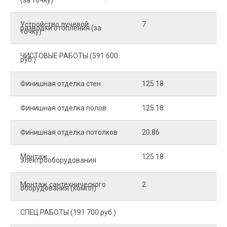
(за точку)
Устройство лучевой
7
8
разводки отопления (за
точку)
ЧИСТОВЫЕ РАБОТЫ (591 600
руб.)
Финишная отделка стен
125.18
2
Финишная отделка полов
125.18
2
Финишная отделка потолков
20.86
2
Монтаж
125.18
1
электрооборудования
Монтаж сантехнического
2
4
оборудования (компл)
СПЕЦ.РАБОТЫ (191 700 руб.)