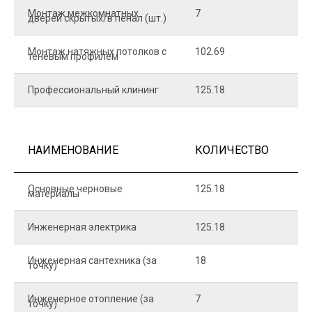
Монтаж межкомнатных
7
9
дверей скрытых/в пенал (шт.)
Монтаж натяжных потолков с
102.69
1
теневым профилем
Профессиональный клининг
125.18
5
НАИМЕНОВАНИЕ
КОЛИЧЕСТВО
Ц
Основные черновые
125.18
7
материалы
Инженерная электрика
125.18
1
Инженерная сантехника (за
18
8
точку)
Инженерное отопление (за
7
1
точку)