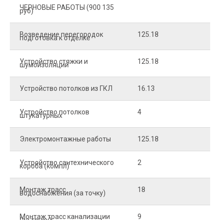
ЧЕРНОВЫЕ РАБОТЫ (900 135
руб)
Возведение перегородок
125.18
5
подготовка к отделке
Устройство стяжки и
125.18
1
шумоизоляции
Устройство потолков из ГКЛ
16.13
2
Устройство потолков
4
2
штукатурных
Электромонтажные работы
125.18
2
Устройство сантехнического
2
4
короба (компл)
Монтаж трасс
18
2
водоснабжения (за точку)
Монтаж трасс канализации
9
2