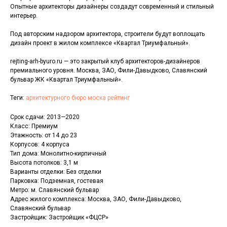
Опытные архитекторы дизайнеры создадут современный и стильный
интерьер.
Под авторским надзором архитектора, строители будут воплощать
дизайн проект в жилом комплексе «Квартал Триумфальный».
rejting-arh-byuro.ru — это закрытый клуб архитекторов-дизайнеров
премиального уровня. Москва, ЗАО, Фили-Давыдково, Славянский
бульвар ЖК «Квартал Триумфальный».
Теги:
архитектурного бюро моска рейтинг
Срок сдачи: 2013—2020
Класс: Премиум
Этажность: от 14 до 23
Корпусов: 4 корпуса
Тип дома: Монолитно-кирпичный
Высота потолков: 3,1 м
Варианты отделки: Без отделки
Парковка: Подземная, гостевая
Метро: м. Славянский бульвар
Адрес жилого комплекса: Москва, ЗАО, Фили-Давыдково,
Славянский бульвар
Застройщик: Застройщик «ФЦСР»