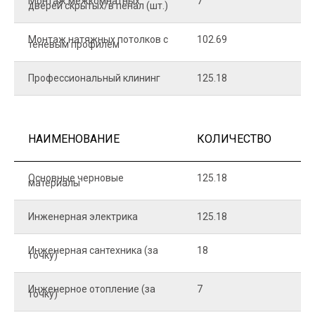
Монтаж межкомнатных
7
9
дверей скрытых/в пенал (шт.)
Монтаж натяжных потолков с
102.69
1
теневым профилем
Профессиональный клининг
125.18
5
НАИМЕНОВАНИЕ
КОЛИЧЕСТВО
Ц
Основные черновые
125.18
7
материалы
Инженерная электрика
125.18
1
Инженерная сантехника (за
18
8
точку)
Инженерное отопление (за
7
1
точку)