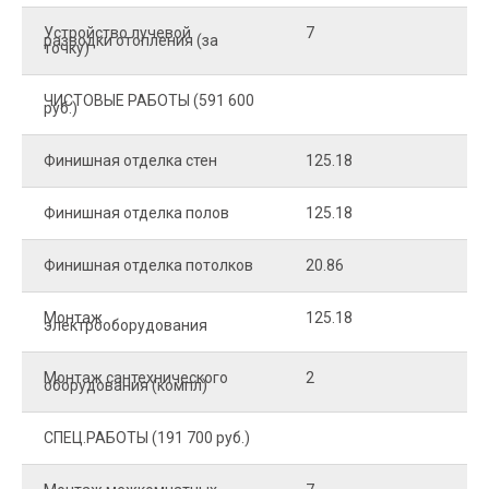
Устройство лучевой
7
8
разводки отопления (за
точку)
ЧИСТОВЫЕ РАБОТЫ (591 600
руб.)
Финишная отделка стен
125.18
2
Финишная отделка полов
125.18
2
Финишная отделка потолков
20.86
2
Монтаж
125.18
1
электрооборудования
Монтаж сантехнического
2
4
оборудования (компл)
СПЕЦ.РАБОТЫ (191 700 руб.)