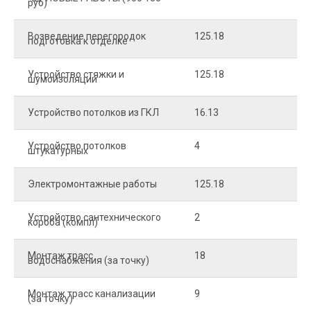
руб)
Возведение перегородок
125.18
5
подготовка к отделке
Устройство стяжки и
125.18
1
шумоизоляции
Устройство потолков из ГКЛ
16.13
2
Устройство потолков
4
2
штукатурных
Электромонтажные работы
125.18
2
Устройство сантехнического
2
4
короба (компл)
Монтаж трасс
18
2
водоснабжения (за точку)
Монтаж трасс канализации
9
2
(за точку)