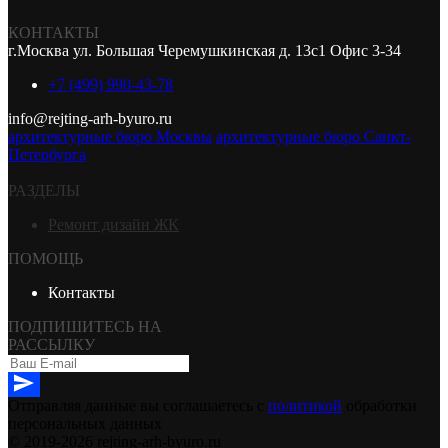
КОНТАКТЫ
г.Москва ул. Большая Черемушкинская д. 13с1 Офис 3-34
+7 (499) 990-43-78
info@rejting-arh-byuro.ru
архитектурные бюро Москвы
архитектурные бюро Санкт-
Петербурга
РАЗДЕЛЫ
Ремонт дизайн ЖК
ПОМОЩЬ
Контакты
ПОДПИШИТЕСЬ НА
РАССЫЛКУ
Отправляя данные вы соглашаетесь с
политикой
обработки
персональных данных
© 2019-2026 rejting-arh-byuro.ru